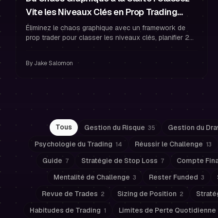
Vite les Niveaux Clés en Prop Trading
(Sans Paralysie)
Éliminez le chaos graphique avec un framework de
prop trader pour classer les niveaux clés, planifier 2–
4 zones et trader avec gestion du risque et discipline
de trader financé.
By
Jake Salomon
Tous
Gestion du Risque
Gestion du Dr
35
Psychologie du Trading
Réussir le Challenge
14
13
Guide
Stratégie de Stop Loss
Compte Fin
7
7
Mentalité de Challenge
Rester Funded
3
3
Revue de Trades
Sizing de Position
Straté
2
2
Habitudes de Trading
Limites de Perte Quotidienne
1