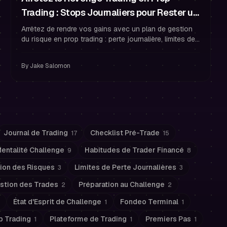
Trading : Stops Journaliers pour Rester un
Trader Financé
Arrêtez de rendre vos gains avec un plan de gestion
du risque en prop trading : perte journalière, limites de
trades, règles de refroidissement et psychologie pour
rester un trader financé.
By
Jake Salomon
Journal de Trading
Checklist Pré-Trade
17
15
entalité Challenge
Habitudes de Trader Financé
9
8
ion des Risques
Limites de Perte Journalières
3
3
stion des Trades
Préparation au Challenge
2
2
État d'Esprit de Challenge
Fondeo Terminal
1
1
p Trading
Plateforme de Trading
Premiers Pas
1
1
1