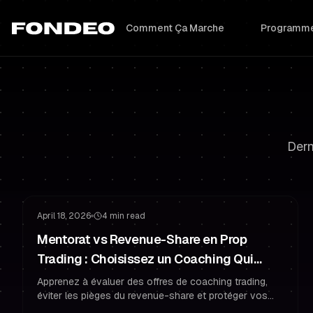
Comment Ça Marche
Programme
Dern
Gestion du Risque
Psychologie de Trading
April 18, 2026
4 min read
Mentorat vs Revenue-Share en Prop
Trading : Choisissez un Coaching Qui
Vous Garde Financé
Apprenez à évaluer des offres de coaching trading,
éviter les pièges du revenue-share et protéger vos
résultats de trader financé avec gestion du risque et