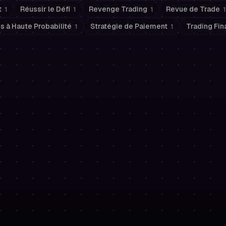
t
Réussir le Défi
Revenge Trading
Revue de Trade
1
1
1
1
s à Haute Probabilité
Stratégie de Paiement
Trading Fi
1
1