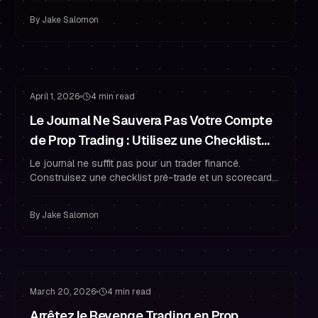
risque pour réussir et rester financé.
By
Jake Salomon
Habitudes de Funded Trader
Gestion du Risque
April 1, 2026
4 min read
Le Journal Ne Sauvera Pas Votre Compte
de Prop Trading : Utilisez une Checklist
Pré-Trade + un Scorecard de Conformité
Le journal ne suffit pas pour un trader financé.
Construisez une checklist pré-trade et un scorecard
de conformité aux règles pour améliorer discipline,
gestion du risque et résultats.
By
Jake Salomon
Gestion du Risque
Surtrading
March 20, 2026
4 min read
Arrêtez le Revenge Trading en Prop