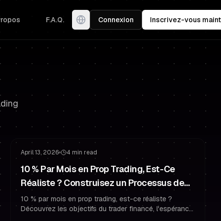
Propos
F.A.Q.
Connexion
Inscrivez-vous maint
ading
Mentalité Challenge
Rester Financé
April 13, 2026
4 min read
10 % Par Mois en Prop Trading, Est-Ce
Réaliste ? Construisez un Processus de
Trader Financé
10 % par mois en prop trading, est-ce réaliste ?
Découvrez les objectifs du trader financé, l'espérance,
la psychologie du trading et les règles de gestion du