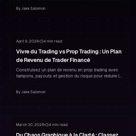
psychologie de style prop.
By
Jake Salomon
Gestion du Risque
Rester Financé
April 9, 2026
4 min read
Vivre du Trading vs Prop Trading : Un Plan
de Revenu de Trader Financé
Construisez un plan de revenu en prop trading avec
tampons, payouts et gestion du risque pour réduire la
pression, améliorer la psychologie de trading et arrêter
le surtrading.
By
Jake Salomon
Gestion du Risque
Psychologie de Trading
March 30, 2026
4 min read
Du Chaos Graphique à la Clarté : Classez