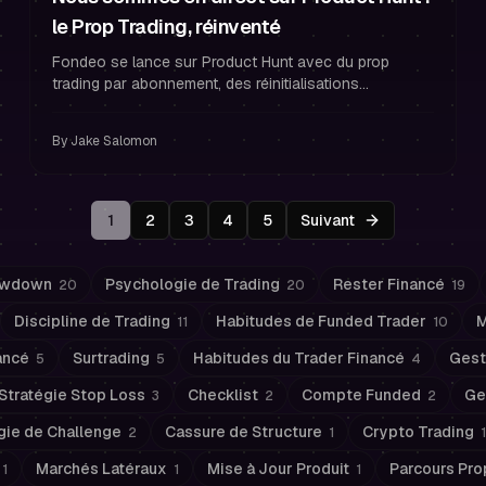
le Prop Trading, réinventé
Fondeo se lance sur Product Hunt avec du prop
trading par abonnement, des réinitialisations
automatiques, un coach IA et des paiements en 24
heures. Utilisez PH50OFF pour 50 % de réduction.
By
Jake Salomon
1
2
3
4
5
Suivant
awdown
Psychologie de Trading
Rester Financé
20
20
19
Discipline de Trading
Habitudes de Funded Trader
M
11
10
ancé
Surtrading
Habitudes du Trader Financé
Gest
5
5
4
Stratégie Stop Loss
Checklist
Compte Funded
Ge
3
2
2
gie de Challenge
Cassure de Structure
Crypto Trading
2
1
1
Marchés Latéraux
Mise à Jour Produit
Parcours Pro
1
1
1