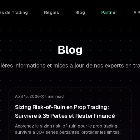
s de Trading
Règles
Blog
Partner
À 
Blog
ières informations et mises à jour de nos experts en tr
Gestion du Risque
Gestion du Drawdown
April 15, 2026
4 min read
Sizing Risk-of-Ruin en Prop Trading :
Survivre à 35 Pertes et Rester Financé
Apprenez le sizing risk-of-ruin pour le prop trading :
survivre à 30+ séries perdantes, protéger les limites
de drawdown et trader comme un trader financé