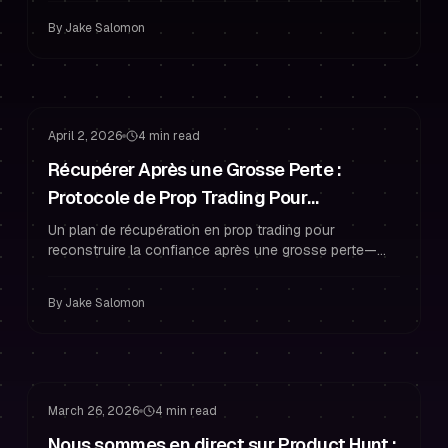
consistant.
By
Jake Salomon
Gestion du Risque
Gestion du Drawdown
April 2, 2026
4 min read
Récupérer Après une Grosse Perte :
Protocole de Prop Trading Pour
Reconstruire la Confiance et Protéger le
Un plan de récupération en prop trading pour
reconstruire la confiance après une grosse perte—
Drawdown
sans enfreindre les règles de drawdown. Inclut micro-
risque, routines et psychologie de trading.
By
Jake Salomon
Trading Financé
Stratégie de Challenge
March 26, 2026
4 min read
Nous sommes en direct sur Product Hunt :