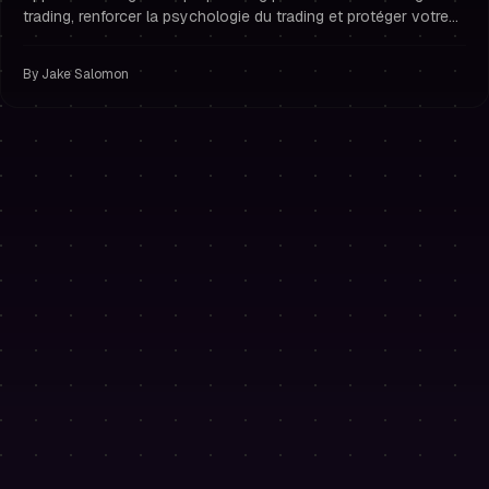
trading, renforcer la psychologie du trading et protéger votre
compte de trader financé avec une gestion du risque stricte.
By
Jake Salomon