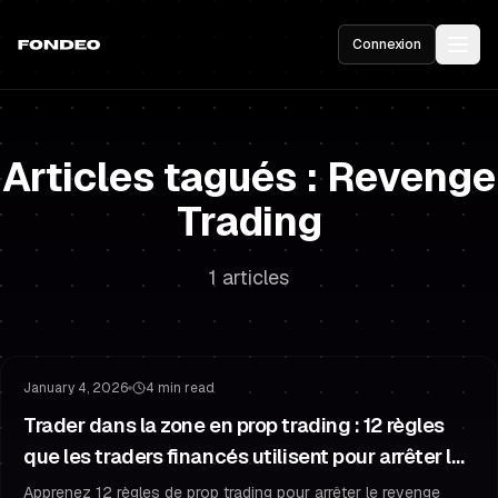
Connexion
Articles tagués : Revenge
Trading
1 articles
Psychologie du Trading
Gestion du Risque
January 4, 2026
4 min read
Trader dans la zone en prop trading : 12 règles
que les traders financés utilisent pour arrêter le
revenge trading après une série perdante
Apprenez 12 règles de prop trading pour arrêter le revenge