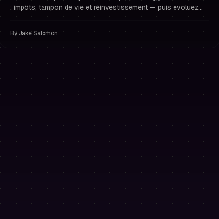
: impôts, tampon de vie et réinvestissement — puis évoluez
avec des comptes empilés, une gestion du risque serrée et
une psychologie de trading solide.
By
Jake Salomon