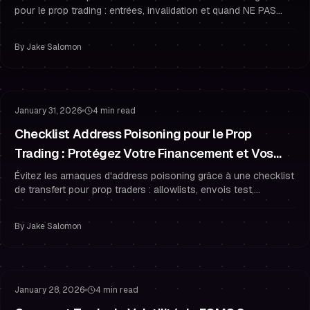
pour le prop trading : entrées, invalidation et quand NE PAS
faire de DCA—pour que les replis ne brisent pas les règles de
drawdown.
By
Jake Salomon
Gestion des Risques
Protéger Votre Financement
January 31, 2026
4 min read
Checklist Address Poisoning pour le Prop
Trading : Protégez Votre Financement et Vos
Paiements
Évitez les arnaques d'address poisoning grâce à une checklist
de transfert pour prop traders : allowlists, envois test,
vérification complète et habitudes de sécurité qui protègent
vos paiements.
By
Jake Salomon
Gestion du Risque
Gestion du Drawdown
January 28, 2026
4 min read