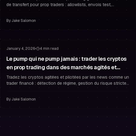
de transfert pour prop traders : allowlists, envois test,
vérification complète et habitudes de sécurité qui protègent
vos paiements.
By
Jake Salomon
Gestion du Risque
Gestion du Drawdown
January 4, 2026
4 min read
Le pump qui ne pump jamais : trader les cryptos
en prop trading dans des marchés agités et
pilotés par les news (sans surtrader)
Tradez les cryptos agitées et pilotées par les news comme un
trader financé : détection de régime, gestion du risque stricte
et règles qui empêchent le surtrading.
By
Jake Salomon