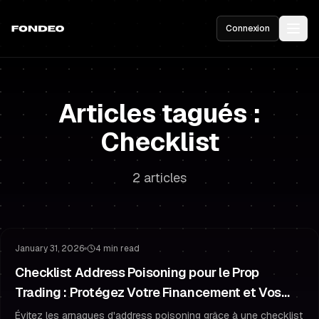
Connexion
Articles tagués :
Checklist
2 articles
Gestion des Risques
Protéger Votre Financement
January 31, 2026
4 min read
Checklist Address Poisoning pour le Prop
Trading : Protégez Votre Financement et Vos
Paiements
Évitez les arnaques d'address poisoning grâce à une checklist