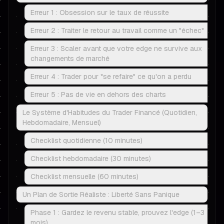
Erreur 1 : Obsession sur le taux de réussite
Erreur 2 : Traiter le retour au travail comme un "échec"
Erreur 3 : Scaler avant que votre edge ne survive aux
changements de marché
Erreur 4 : Trader pour "se refaire" ce qu'on a perdu
Erreur 5 : Pas de vie en dehors des charts
Le Système d'Habitudes du Trader Financé (Quotidien,
Hebdomadaire, Mensuel)
Checklist quotidienne (10 minutes)
Checklist hebdomadaire (30 minutes)
Checklist mensuelle (60 minutes)
Un Plan de Sortie Réaliste : Liberté Sans Panique
Phase 1 : Gardez le revenu stable, prouvez l'edge (1–3
mois)