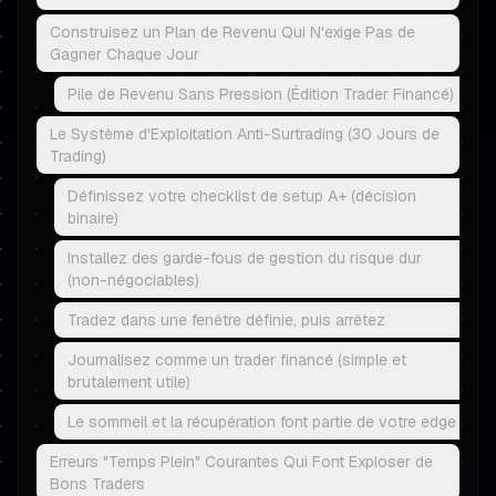
Construisez un Plan de Revenu Qui N'exige Pas de
Gagner Chaque Jour
Pile de Revenu Sans Pression (Édition Trader Financé)
Le Système d'Exploitation Anti-Surtrading (30 Jours de
Trading)
Définissez votre checklist de setup A+ (décision
binaire)
Installez des garde-fous de gestion du risque dur
(non-négociables)
Tradez dans une fenêtre définie, puis arrêtez
Journalisez comme un trader financé (simple et
brutalement utile)
Le sommeil et la récupération font partie de votre edge
Erreurs "Temps Plein" Courantes Qui Font Exploser de
Bons Traders