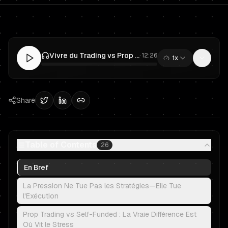
Vivre du Trading vs Prop Trading : Un Plan de Revenu de Trader Financé
·
12:26
1x
0:00
/
12:26
Share
Table of Contents
26
En Bref
La Pression Ne Tue Pas les Stratégies—Elle Tue
l'Exécution
Prop Trading vs Self-Funded : La Vraie Différence Est
Où Vit le Stress