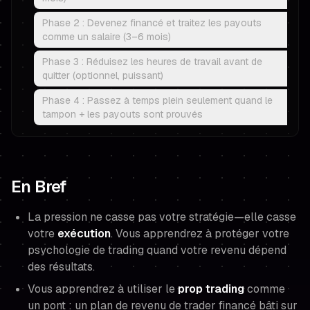
Phase 2 : Devenez financé et traitez les payouts
comme un salaire (3–6 mois)
Phase 3 : Réduisez les heures de travail avant de
quitter (optionnel, puissant)
Phase 4 : Passez à temps plein seulement quand le
tampon + les payouts sont prouvés
En Bref
La pression ne casse pas votre stratégie—elle casse
votre
exécution
. Vous apprendrez à protéger votre
psychologie de trading quand votre revenu dépend
des résultats.
Vous apprendrez à utiliser le
prop trading
comme
un pont : un plan de revenu de trader financé bâti sur