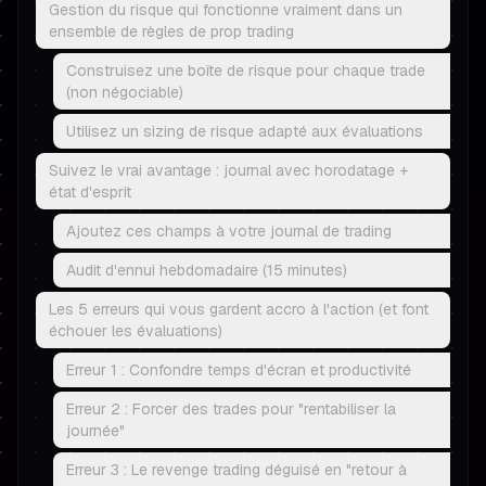
Gestion du risque qui fonctionne vraiment dans un
ensemble de règles de prop trading
Construisez une boîte de risque pour chaque trade
(non négociable)
Utilisez un sizing de risque adapté aux évaluations
Suivez le vrai avantage : journal avec horodatage +
état d'esprit
Ajoutez ces champs à votre journal de trading
Audit d'ennui hebdomadaire (15 minutes)
Les 5 erreurs qui vous gardent accro à l'action (et font
échouer les évaluations)
Erreur 1 : Confondre temps d'écran et productivité
Erreur 2 : Forcer des trades pour "rentabiliser la
journée"
Erreur 3 : Le revenge trading déguisé en "retour à