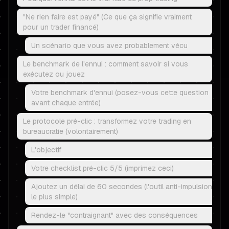
"Ne rien faire est payé" (Ce que ça signifie vraiment
pour un trader financé)
Un scénario que vous avez probablement vécu
Le benchmark de l'ennui : comment savoir si vous
exécutez ou jouez
Votre benchmark d'ennui (posez-vous cette question
avant chaque entrée)
Le protocole pré-clic : transformez votre trading en
bureaucratie (volontairement)
L'objectif
Votre checklist pré-clic 5/5 (imprimez ceci)
Ajoutez un délai de 60 secondes (l'outil anti-impulsion
le plus simple)
Rendez-le "contraignant" avec des conséquences