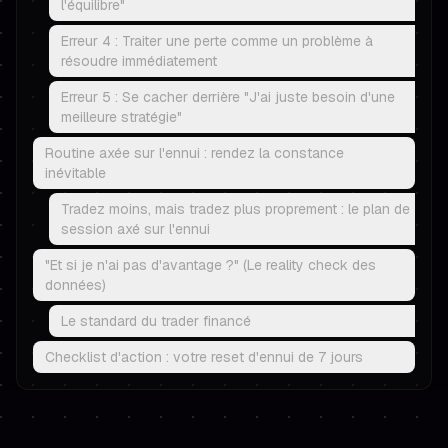
l'équilibre"
Erreur 4 : Traiter une perte comme un problème à
résoudre immédiatement
Erreur 5 : Se cacher derrière "J'ai juste besoin d'une
meilleure stratégie"
Routine axée sur l'ennui : rendez la constance
inévitable
Tradez moins, mais tradez plus proprement : le plan de
session axé sur l'ennui
"Et si je n'ai pas d'avantage ?" (Le reality check des
données)
Le standard du trader financé
Checklist d'action : votre reset d'ennui de 7 jours