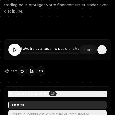
trading pour protéger votre financement et trader avec
discipline.
Votre avantage n'a pas disparu, c'est votre dopamine : un plan d'exécution axé sur l'ennui pour les traders financés
·
13:55
1x
0:00
/
13:55
Share
Table of Contents
28
En bref
Pourquoi l'ennui est le vrai filtre du prop trading