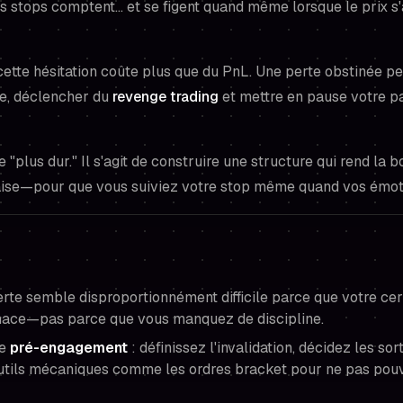
es stops comptent… et se figent quand même lorsque le prix s
 cette hésitation coûte plus que du PnL. Une perte obstinée pe
ne, déclencher du
revenge trading
et mettre en pause votre p
tre "plus dur." Il s'agit de construire une structure qui rend la 
aise—pour que vous suiviez votre stop même quand vos émot
te semble disproportionnément difficile parce que votre cervea
ce—pas parce que vous manquez de discipline.
le
pré-engagement
: définissez l'invalidation, décidez les sort
 outils mécaniques comme les ordres bracket pour ne pas pou