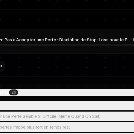
Je N'Arrive Pas à Accepter une Perte : Discipline de Stop-Loss pour le Prop Trading et les Traders Funded
·
ents
26
 une Perte Semble Si Difficile (Même Quand On Sait)
pertes frappe plus fort en temps réel