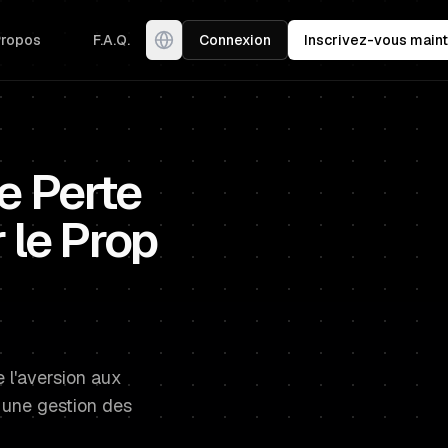
Propos
F.A.Q.
Connexion
Inscrivez-vous maint
e Perte
 le Prop
d
 l'aversion aux
 une gestion des