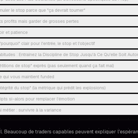
uler le stop parce que "ça devrait tourner"
ts profits mais garder de grosses pertes
ir et patience
pourquoi" clair pour l'entrée, le stop et l'objectif
bitudes : Entraînez la Discipline de Stop Jusqu'à Ce Qu'elle Soit Aut
étitions de stop" exprès (pas seulement quand ça fait mal)
e qui vous maintient funded
ntégrité du stop" (la métrique qui prédit les explosions)
ripts si-alors pour remplacer l'émotion
i métier : survivre à la variance
l. Beaucoup de traders capables peuvent expliquer l'espéranc