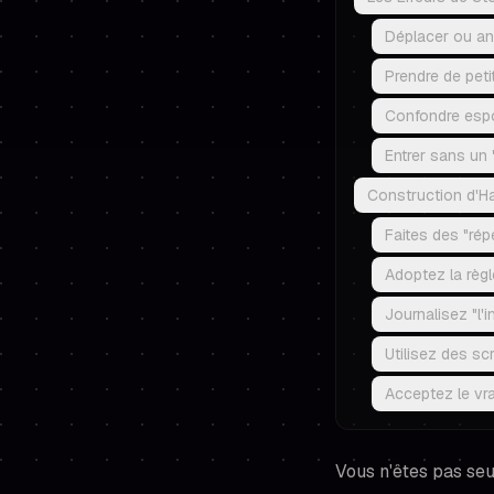
Déplacer ou ann
Prendre de peti
Confondre espo
Entrer sans un "
Construction d'Ha
Faites des "rép
Adoptez la règl
Journalisez "l'i
Utilisez des sc
Acceptez le vra
Vous n'êtes pas seu