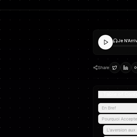
Share
Table of Cont
En Bref
Pourquoi Accepter
L'aversion aux 