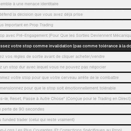
ssemble à une menace identitaire
défend la décision que vous avez déjà prise
us Important en Prop Trading
op avec Pré-Engagement (Pour Que les Sorties Deviennent Mécaniqu
nissez votre stop comme invalidation (pas comme tolérance à la do
ez vos règles de sortie avant de cliquer acheter/vendre
sez un stop dur avec lequel vous ne pouvez pas négocier
mmez votre stop pour que votre cerveau arrête de le combattre
imensionnez pour que le stop soit émotionnellement tolérable
s-le, Reset, Passe à Autre Chose" (Conçue pour le Trading en Direct)
e perte de 90 secondes
 funded trader (celui qui reste vraiment)
op-Loss Les Plus Courantes (Et Corrections Spécifiques au Prop)