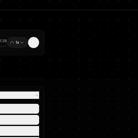
11:38
1x
0:00
/
11:38