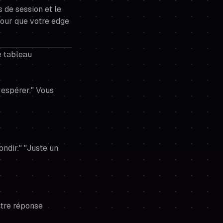
s de session et le
pour que votre edge
e tableau
t espérer." Vous
ondir." "Juste un
otre
réponse