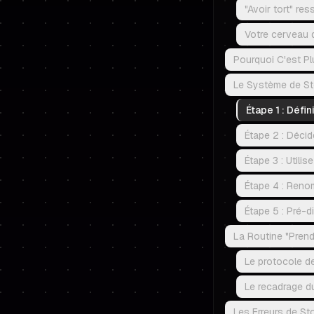
"Avoir tort" re
Votre cerveau 
Pourquoi C'est Pl
Le Système de St
Étape 1 : Défi
Étape 2 : Décid
Étape 3 : Utili
Étape 4 : Reno
Étape 5 : Pré-d
La Routine "Prend
Le protocole d
Le recadrage du
Les Erreurs de St