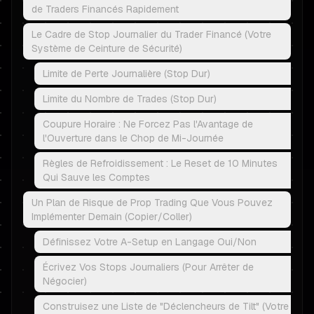
de Traders Financés Rapidement
Le Cadre de Stop Journalier du Trader Financé (Votre
Système de Ceinture de Sécurité)
Limite de Perte Journalière (Stop Dur)
Limite du Nombre de Trades (Stop Dur)
Coupure Horaire : Ne Forcez Pas l'Avantage de
l'Ouverture dans le Chop de Mi-Journée
Règles de Refroidissement : Le Reset de 10 Minutes
Qui Sauve les Comptes
Un Plan de Risque de Prop Trading Que Vous Pouvez
Implémenter Demain (Copier/Coller)
Définissez Votre A-Setup en Langage Oui/Non
Écrivez Vos Stops Journaliers (Pour Arrêter de
Négocier)
Construisez une Liste de "Déclencheurs de Tilt" (Votre