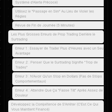
Système d'Alerte Précoce)
Utilisez le "Passage en Sim" Au Lieu de Violer les
Règles
Revue de Fin de Journée (5 Minutes)
Les Plus Grosses Erreurs de Prop Trading Derrière le
Surtrading
Erreur 1 : Essayer de Trader Plus d'Heures avec un Seul
Avantage
Erreur 2 : Penser Que le Surtrading Signifie "Trop de
Trades"
Erreur 3 : N'Avoir Qu'un Stop en Dollars (Pas de Stops
Comportementaux)
Erreur 4 : Attendre Que Ça "Fasse Tilt" Après Assez de
Douleur
Développez la Compétence de S'Arrêter (C'Est Ce Qui
Vous Maintient Financé)