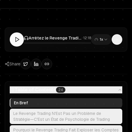
Arrêtez le Revenge Trading en Prop Trading : Stops Journaliers pour Rester un Trader Financé
·
12:18
1x
0:00
/
12:18
Share
Table of Contents
24
En Bref
Le Revenge Trading N'Est Pas un Problème de
Stratégie—C'Est un État de Psychologie de Trading
Pourquoi le Revenge Trading Fait Exploser les Comptes