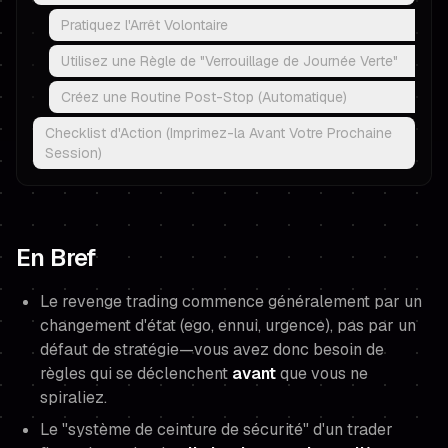
Pratiquez l'Arrêt Volontaire
Utilisez une Règle de "Verrouillage de Journée Verte"
Créez une Routine Post-Stop (Automatique)
Checklist d'Action (Imprimez-la Avant Votre Prochaine
Session)
En Bref
Le revenge trading commence généralement par un
changement d'état
(ego, ennui, urgence), pas par un
défaut de stratégie—vous avez donc besoin de
règles qui se déclenchent
avant
que vous ne
spiraliez.
Le "système de ceinture de sécurité" d'un trader