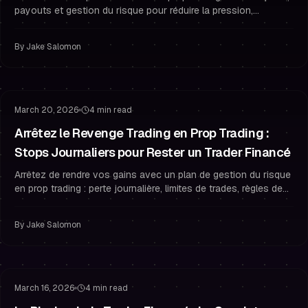
payouts et gestion du risque pour réduire la pression,
améliorer la psychologie de trading et arrêter le surtrading.
By
Jake Salomon
Gestion du Risque
Surtrading
March 20, 2026
4 min read
Arrêtez le Revenge Trading en Prop Trading :
Stops Journaliers pour Rester un Trader Financé
Arrêtez de rendre vos gains avec un plan de gestion du risque
en prop trading : perte journalière, limites de trades, règles de
refroidissement et psychologie pour rester un trader financé.
By
Jake Salomon
Habitudes de Trader Financé
Gestion du Risque
March 16, 2026
4 min read