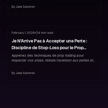
financé en prop trading.
By
Jake Salomon
Gestion des Risques
Stratégie de Stop Loss
February 1, 2026
4 min read
Je N'Arrive Pas à Accepter une Perte :
Discipline de Stop-Loss pour le Prop
Trading et les Traders Funded
Apprenez des techniques de prop trading pour
respecter vos stops, réduire l'aversion aux pertes et
protéger votre compte funded avec une exécution
mécanique et une gestion des risques.
By
Jake Salomon