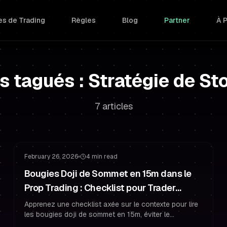
s de Trading
Règles
Blog
Partner
À 
es tagués : Stratégie de St
7 articles
Gestion du Risque
Psychologie de Trading
February 26, 2026
4 min read
Bougies Doji de Sommet en 15m dans le
Prop Trading : Checklist pour Trader
Financé
Apprenez une checklist axée sur le contexte pour lire
les bougies doji de sommet en 15m, éviter le
surapprentissage et gérer le risque comme un trader