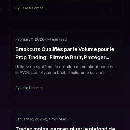
pour une meilleure gestion du risque.
By
Jake Salomon
Gestion du Risque
Réussir le Challenge
February 11, 2026
4 min read
Breakouts Qualifiés par le Volume pour le
Prop Trading : Filtrer le Bruit, Protéger
Votre Compte Financé
Utilisez un système de notation de breakout basé sur
le RVOL pour éviter le bruit, améliorer le suivi et
protéger votre compte de trader financé avec une
gestion du risque stricte.
By
Jake Salomon
Gestion du Risque
Surtrading
January 12, 2026
4 min read
Tradez moins, gagnez plus : le plafond de