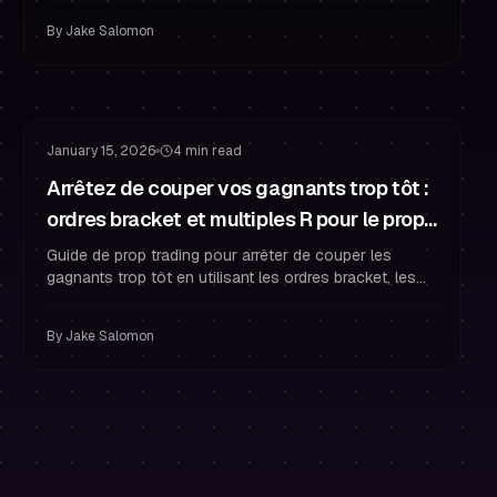
psychologie de trading et rester financé en prop
By
Jake Salomon
trading.
Gestion du Risque
Stratégie de Stop Loss
January 15, 2026
4 min read
Arrêtez de couper vos gagnants trop tôt :
ordres bracket et multiples R pour le prop
trading
Guide de prop trading pour arrêter de couper les
gagnants trop tôt en utilisant les ordres bracket, les
partiels et les multiples R fixes — améliorez la gestion
du risque et restez financé.
By
Jake Salomon