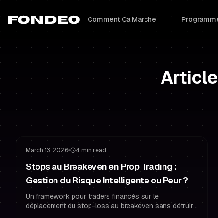
Comment Ça Marche
Programme
Articl
Gestion du Risque
Stratégie de Stop Loss
March 13, 2026
4 min read
Stops au Breakeven en Prop Trading :
Gestion du Risque Intelligente ou Peur ?
Un framework pour traders financés sur le
déplacement du stop-loss au breakeven sans détruire
l'espérance—règles, exemples et questions de journal