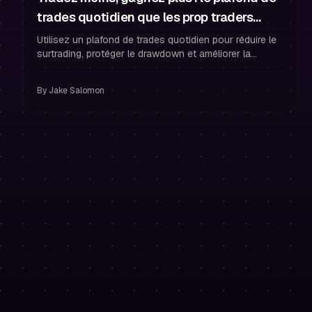
trades quotidien que les prop traders
utilisent pour un P&L constant
Utilisez un plafond de trades quotidien pour réduire le
surtrading, protéger le drawdown et améliorer la
constance du trader financé avec des règles A+
claires et une gestion du risque.
By
Jake Salomon