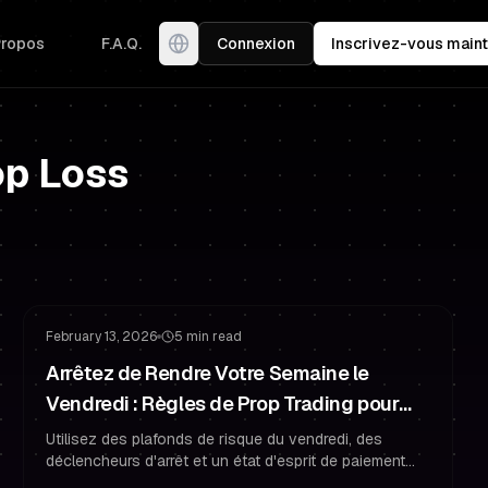
Propos
F.A.Q.
Connexion
Inscrivez-vous maint
op Loss
Gestion du Risque
Rester Financé
February 13, 2026
5 min read
Arrêtez de Rendre Votre Semaine le
Vendredi : Règles de Prop Trading pour
Rester Financé
Utilisez des plafonds de risque du vendredi, des
déclencheurs d'arrêt et un état d'esprit de paiement
pour protéger une semaine verte, maîtriser la