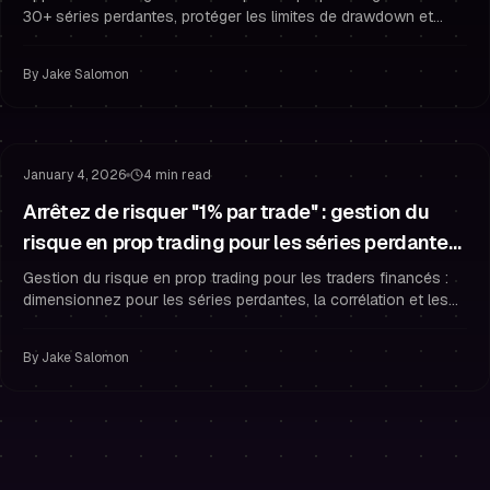
30+ séries perdantes, protéger les limites de drawdown et
trader comme un trader financé consistant.
By
Jake Salomon
Gestion du Risque
Gestion du Drawdown
January 4, 2026
4 min read
Arrêtez de risquer "1% par trade" : gestion du
risque en prop trading pour les séries perdantes
et les règles de drawdown
Gestion du risque en prop trading pour les traders financés :
dimensionnez pour les séries perdantes, la corrélation et les
règles de drawdown pour que votre avantage survive à la
variance.
By
Jake Salomon