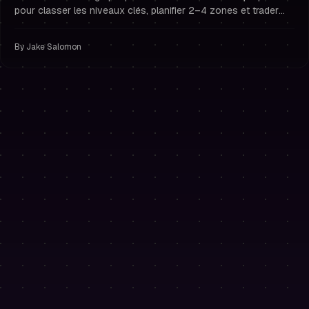
pour classer les niveaux clés, planifier 2–4 zones et trader
avec gestion du risque et discipline de trader financé.
By
Jake Salomon