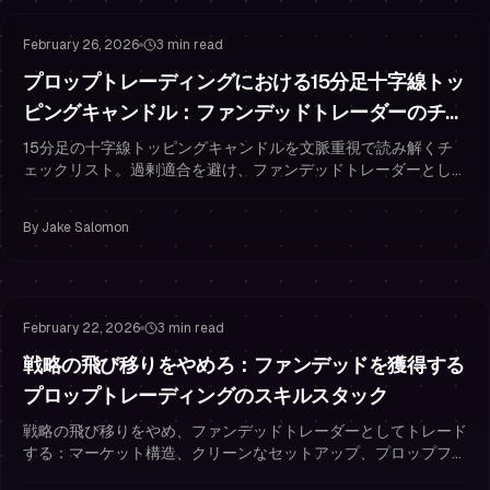
February 26, 2026
3 min read
プロップトレーディングにおける15分足十字線トッ
ピングキャンドル：ファンデッドトレーダーのチェ
ックリスト
15分足の十字線トッピングキャンドルを文脈重視で読み解くチ
ェックリスト。過剰適合を避け、ファンデッドトレーダーとして
リスク管理を行う方法を解説します。
By
Jake Salomon
Passing the Challenge
Risk Management
February 22, 2026
3 min read
戦略の飛び移りをやめろ：ファンデッドを獲得する
プロップトレーディングのスキルスタック
戦略の飛び移りをやめ、ファンデッドトレーダーとしてトレード
する：マーケット構造、クリーンなセットアップ、プロップファ
ームのリスク管理をマスターして合格し、ファンデッドを維持す