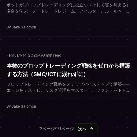
ルール
ボットがプロップトレーディングに役立つ（そして害を与える）
場合を学ぶ：ノートレードレジーム、フィルター、ルールベース
のリスク管理でファンデッドを維持する方法。
By
Jake Salomon
Risk Management
Trading Psychology
February 14, 2026
3 min read
本物のプロップトレーディング戦略をゼロから構築
する方法（SMC/ICTに溺れずに）
プロップトレーディング戦略をステップバイステップで構築——
エッジをテストし、リスク管理をマスターし、ファンデッドトレ
ーダーとして自信を持って取引する。
By
Jake Salomon
2ページ中1ページ
次へ