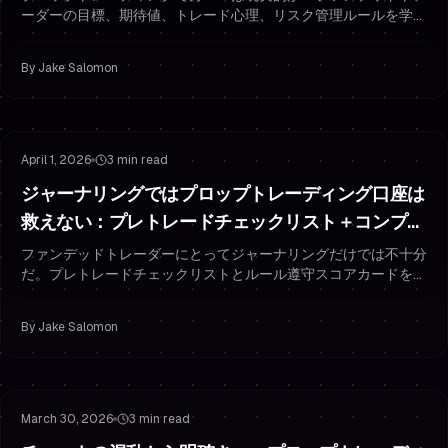
ーダーの目標、期待値、トレード心理、リスク管理ルールを学
び、合格しファンデッドを維持しましょう。
By
Jake Salomon
Funded Trader Habits
Risk Management
April 1, 2026
3 min read
ジャーナリングではプロップトレーディング口座は
救えない：プレトレードチェックリスト＋コンプラ
イアンススコアカードを使え
ファンデッドトレーダーにとってジャーナリングだけでは不十分
だ。プレトレードチェックリストとルール遵守スコアカードを構
築して、規律、リスク管理、結果を改善しよう。
By
Jake Salomon
Risk Management
Trading Psychology
March 30, 2026
3 min read