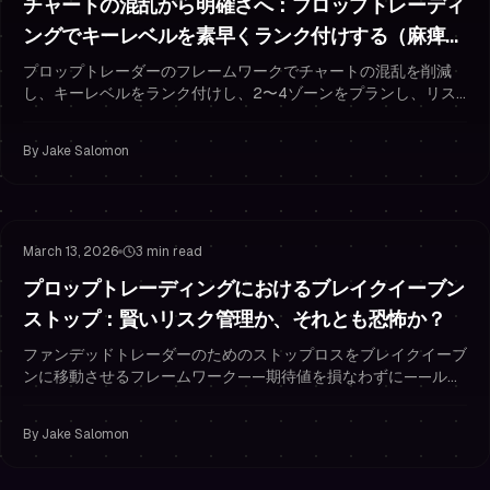
チャートの混乱から明確さへ：プロップトレーディ
ングでキーレベルを素早くランク付けする（麻痺を
避ける）
プロップトレーダーのフレームワークでチャートの混乱を削減
し、キーレベルをランク付けし、2〜4ゾーンをプランし、リス
ク管理とファンデッドトレーダーの規律でトレードしましょう。
By
Jake Salomon
Risk Management
Stop Loss Strategy
March 13, 2026
3 min read
プロップトレーディングにおけるブレイクイーブン
ストップ：賢いリスク管理か、それとも恐怖か？
ファンデッドトレーダーのためのストップロスをブレイクイーブ
ンに移動させるフレームワーク——期待値を損なわずに——ルー
ル、例、そしてより良いリスク管理のためのジャーナルプロンプ
ト。
By
Jake Salomon
Risk Management
Trading Psychology