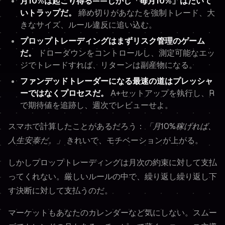
月10%は起こり得る——しかし「毎月10%」はたいて
いトラップだ。
締め切りがあなたを強制トレード、大
きなサイズ、ルール違反に追い込む。
プロップトレーディングはまずリスク管理のゲーム
だ。
ドローダウンをコントロールし、測定可能なエッ
ジでトレードすれば、リターンは副産物になる。
ファンデッドトレーダーになる最速の道はプレッシャ
ーではなくプロセスだ。
A+セットアップを執行し、R
で期待値を追跡し、週次でレビューせよ。
スマホで計算したことがあるだろう：
「月10%稼げれば、
人生安泰だ。」
きれいで、モチベーションが上がる。
しかしプロップトレーディングは月次の約束に対して支払
ってくれない。厳しいルールの中で、繰り返し繰り返し下
す決断に対して支払うのだ。
マーケットもあなたのカレンダーなど気にしない。スムー