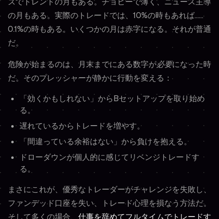
ズでトレンドの月もある。チョピーで薄く、ニュース主導
の月もある。実際のトレードでは、10%の時もあれば……
0.1%の時もある。いくつかの月は赤字になる。それが普通
だ。
危険が始まるのは、月末までにある数字が
必要
になった時
だ。そのプレッシャーが静かに行動を変える：
「効くかもしれない」からBセットアップを取り始め
る。
遅れているからトレードを増やす。
「間違っている余裕はない」から負けを抱える。
ドローダウンが個人的に感じてリベンジトレードす
る。
まさにこれが、優秀なトレーダーがチャレンジを失敗し、
ファンデッド口座を失い、トレード心理を損なう方法だ。
そして多くの場合、
仕事を辞めてフルタイムでトレードす