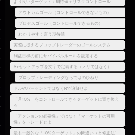
より良いターゲット：期待値＋リスクコントロール
アウトカムゴール（コントロールできないもの）
プロセスゴール（コントロールできるもの）
わかりやすく言う期待値
実際に従えるプロップトレーダーのゴールシステム
利益目標の前にサバイバルルールを設定する
A+セットアップを文字で定義する（ノリではなく）
プロップトレーディングならではのひねり
ドルやパーセントではなくRで追跡せよ
「月10%」をコントロールできるターゲットに置き換え
る
「アクションの必要性」ではなく「マーケットの可用
性」をトレードせよ
最も一般的な「10%ターゲット」の間違い（と修正法）