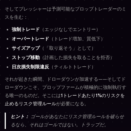
そしてプレッシャーは予測可能なプロップトレーダーのミ
スを生む：
強制トレード
（エッジなしでエントリー）
オーバートレード
（トレード増加、質低下）
サイズアップ
（「取り返そう」として）
ストップ移動
（計画した損失を取ることを拒否）
日次損失制限違反
（ティルトトレード）
それが起きた瞬間、ドローダウンが加速する——そしてド
ローダウンこそ、プロップファームが積極的に強制執行す
る唯一のものだ。そこには
1トレードあたり1%のリスクを
止めるリスク管理ルール
が必要になる。
ヒント：
ゴールがあなたにリスク管理ルールを破らせ
るなら、それはゴールではない。トラップだ。