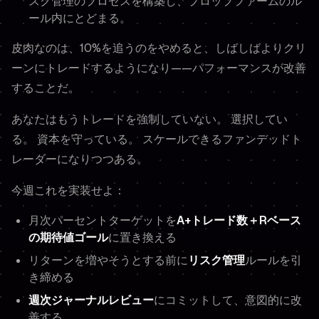
スク管理のプロセスを構築し、プロップファームのル
ール内にとどまる。
皮肉なのは、10%を追うのをやめると、しばしばよりクリ
ーンにトレードするようになり——パフォーマンスが改善
することだ。
あなたはもうトレードを強制していない。 選択してい
る。 資本を守っている。 スケールできるファンデッドト
レーダーになりつつある。
今週これを実装せよ：
月次パーセントターゲットを
A+トレード数＋Rベース
の期待値ゴール
に置き換える
リターンを増やそうとする前に
リスク管理
ルールを引
き締める
週次ジャーナルレビュー
にコミットして、意図的に改
善する