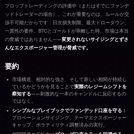
プロップトレーディングの評価中（またはすでにファンデ
ッドトレーダーの場合）、これが重要なのは、ルールが交
渉不可能だからです：日次損失制限、最大ドローダウン、
一貫性の要件。BTCとゴールドが乖離した時、市場は本当
の脅威ではありません——
変更されないサイジングとずさ
んなエクスポージャー管理が脅威です。
要約
市場構造、相対的な強さ、そして新しい相関が持続し
ているかどうかを見ることで
実際のレジームシフトを
察知する
——刺激的な一本のキャンドルに反応するの
ではなく。
シンプルなプレイブックでファンデッド口座を守る：
プロベーションサイジング、テーマエクスポージャー
キャップ、ボラティリティ調整済みの実行。