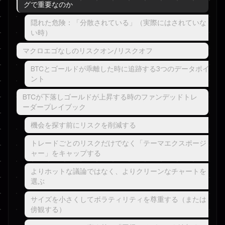
グで重要なのか
隠れた危険：「分散されている」（実際にはされていな
い時）
マクロエゴなしのリスクオン/リスクオフ
BTCとゴールドが乖離した時に追跡する3つのデータポイ
ント
BTCが下落しゴールドが上昇する時のファンデッドトレ
ーダープレイブック
機会を探す前にリスクを削減する
トレードごとのリスクだけでなく「テーマエクスポージ
ャー」をキャップする
よりホットな議論ではなく、よりクリーンなチャートを
選ぶ
サイズを小さくしてボラティリティを尊重する（または
傍観する）