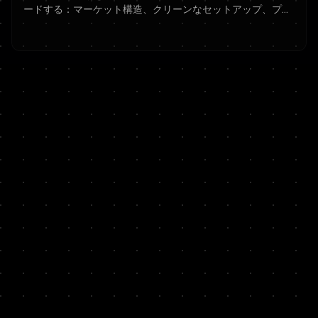
ードする：マーケット構造、クリーンなセットアップ、プロ
ップファームのリスク管理をマスターして合格し、ファンデ
ッドを維持する方法。