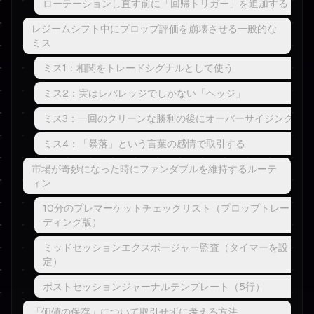
ローテーションし直す前に「回帰トリガー」を追加する
レジームシフト中にプロップ評価を崩壊させる一般的な
ミス
ミス1：相関をトレードシグナルとして使う
ミス2：実はレバレッジでしかない「ヘッジ」
ミス3：一回のクリーンな勝利の後にオーバーサイジング
ミス4：「暴落」という言葉の感情で取引する
市場が奇妙になった時にファンダブルを維持するルーテ
ィン
10分のプレマーケットチェックリスト（プロップトレー
ディング版）
ミッドセッションエクスポージャー監査（タイマーを設
定）
ポストセッションジャーナルテンプレート（5行）
「価値の保存」について取引せずに考える方法