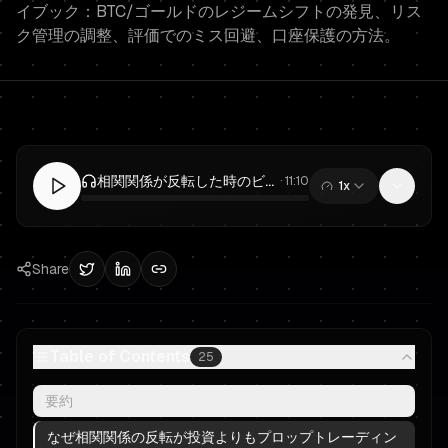
イブック：BTC/ゴールドのレジームシフトの発見、リス
ク管理の調整、評価でのミス回避、口座保護の方法。
相関関係が反転した時のビットコイン vs ゴールド：ファンデッドトレーダーのためのプロップトレーディング・リスク管理プレイブック
·
11:10
1x
0:00
/
11:10
Share
Table of Contents
25
要約
なぜ相関関係の反転が投資よりもプロップトレーディン