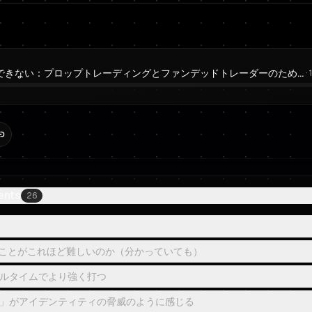
損切りができない：プロップトレーディングとファンデッドトレーダーのためのストップロス規律
·
ents
26
ことがこれほど難しいのか（分かっていても）
ルタイムでより強く打つ
」がアイデンティティの脅威のように感じる