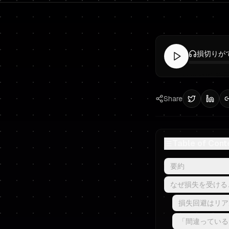
Share
Table of Cont
要約
なぜ損失を受ける
損失回避はリア
「間違っている