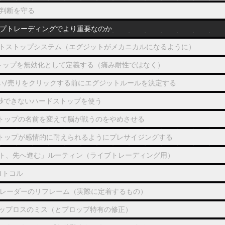
判断を守る
プトレーディングでより重要なのか
トストップシステム（エグジットがメカニカルになるように）
トップを無効化として定義する（痛み耐性ではなく）
い/売りをクリックする前にエグジットルールを決定する
渉できないハードストップを使う
トップの名前を変えて脳が戦うのをやめさせる
トップが感情的に耐えられるようにプレサイジングする
ト、先へ進む」ルーティン（ライブトレーディング用）
ロトコル
レーダーのリフレーム（実際に定着するもの）
ップロスのミス（とプロップ特有の修正）