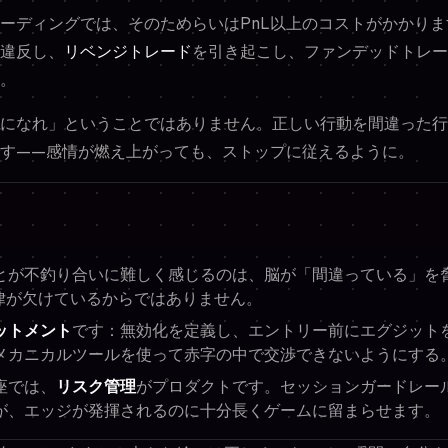
ーディングでは、そのためらいはPnL以上のコストがかかり
違反し、
リベンジトレード
を引き起こし、ファンデッドトレー
。
になれ」ということではありません。正しい行動を間違った行
す——感情が燃え上がっても、ストップに従えるように。
とが不釣り合いに難しく感じるのは、脳が「間違っている」を
律が欠けているからではありません。
ットメント
です：無効化を定義し、エントリー前にエグジット
メカニカルツールを使って赤字の中で交渉できないようにする
座では、
リスク管理
がプロダクトです。セッションガードレー
が、エッジが発揮されるのに十分長くゲームに留まらせます。