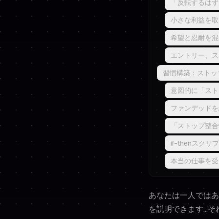
「反転するはず
小さな利益を取
希望と忍耐を混
エントリー、ス
習慣構築：ストッ
意図的に「スト
ファンデッドを
「ストップ整合
if-thenス
本当の仕事を受
あなたは一人ではあ
を説明できます…そ