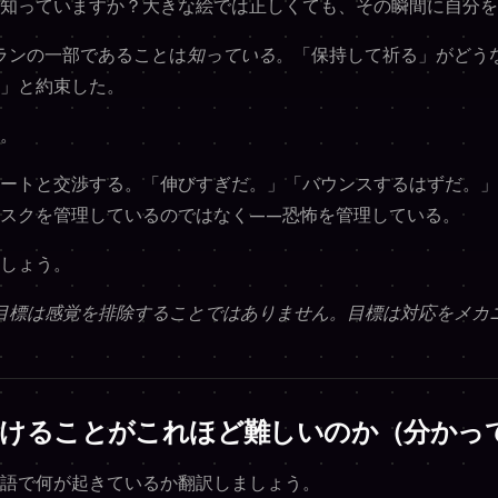
知っていますか？大きな絵では正しくても、その瞬間に自分を
プランの一部であることは
知っている
。「保持して祈る」がどう
」と約束した。
。
ートと交渉する。「伸びすぎだ。」「バウンスするはずだ。」
スクを管理しているのではなく——恐怖を管理している。
しょう。
目標は感覚を排除することではありません。目標は
対応
をメカ
受けることがこれほど難しいのか（分かっ
語で何が起きているか翻訳しましょう。