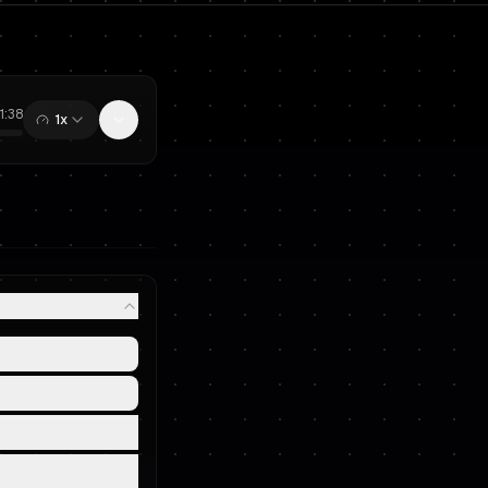
11:38
1x
0:00
/
11:38