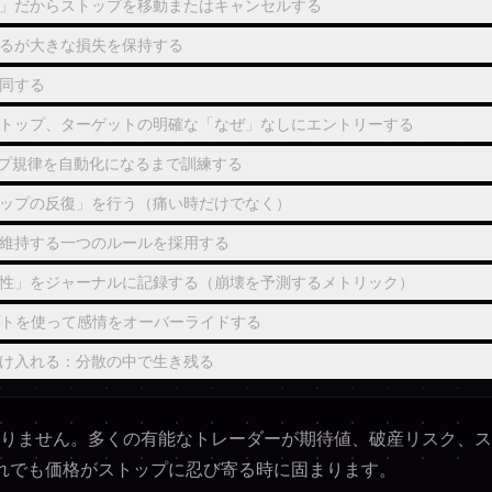
」だからストップを移動またはキャンセルする
るが大きな損失を保持する
同する
トップ、ターゲットの明確な「なぜ」なしにエントリーする
プ規律を自動化になるまで訓練する
ップの反復」を行う（痛い時だけでなく）
維持する一つのルールを採用する
性」をジャーナルに記録する（崩壊を予測するメトリック）
クリプトを使って感情をオーバーライドする
け入れる：分散の中で生き残る
りません。多くの有能なトレーダーが期待値、破産リスク、ス
れでも価格がストップに忍び寄る時に固まります。