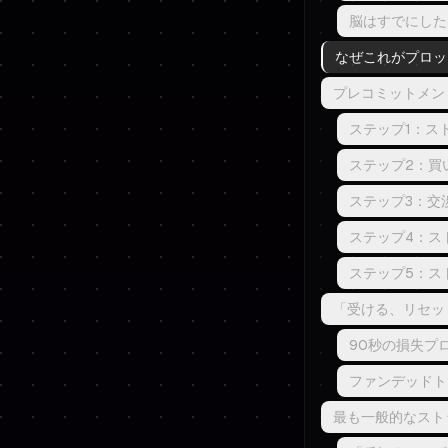
脳はすでにした
なぜこれがプロッ
プレコミットメン
ステップ1：ス
ステップ2：買
ステップ3：交
ステップ4：ス
ステップ5：ス
「受ける、リセッ
90秒の損失プ
ファンデッドト
最も一般的なスト