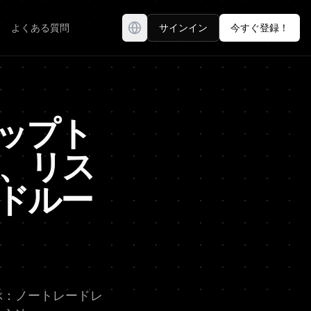
よくある質問
サインイン
今すぐ登録！
ップト
、リス
ドルー
ぶ：ノートレードレ