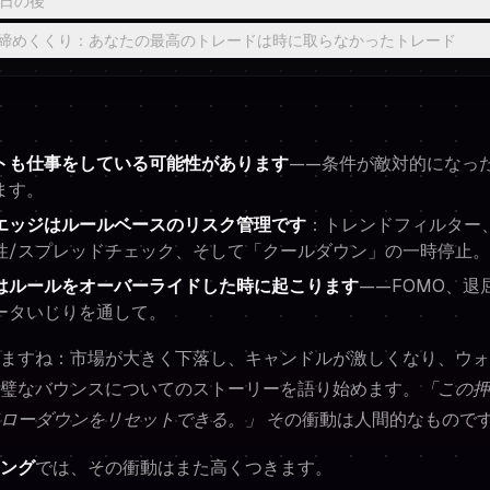
日の後
締めくくり：あなたの最高のトレードは時に取らなかったトレード
トも仕事をしている可能性があります
——条件が敵対的になっ
ます。
エッジはルールベースのリスク管理です
：トレンドフィルター
性/スプレッドチェック、そして「クールダウン」の一時停止。
はルールをオーバーライドした時に起こります
——FOMO、退
ータいじりを通して。
ますね：市場が大きく下落し、キャンドルが激しくなり、ウォ
璧なバウンスについてのストーリーを語り始めます。
「この押
ローダウンをリセットできる。」
その衝動は人間的なもので
ング
では、その衝動はまた高くつきます。