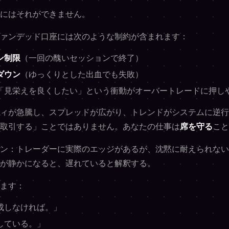
にはそれができません。
ァンデッド口座には次のような制約が含まれます：
ン制限
（一回の醜いセッションで終了）
ダウン
（ゆっくりとした出血でも失敗）
「見栄えを良くしたい」という衝動がオーバートレードに押し
ィが急騰し、スプレッドが広がり、トレンドがシステムに逆行
取引する」ことではありません。あなたの仕事は
席を守る
こと
ン：トレーダーに実際のエッジがあるが、沈黙に耐えられない
が静かになると、遅れていると解釈する。
ます：
成しなければ。」
している。」