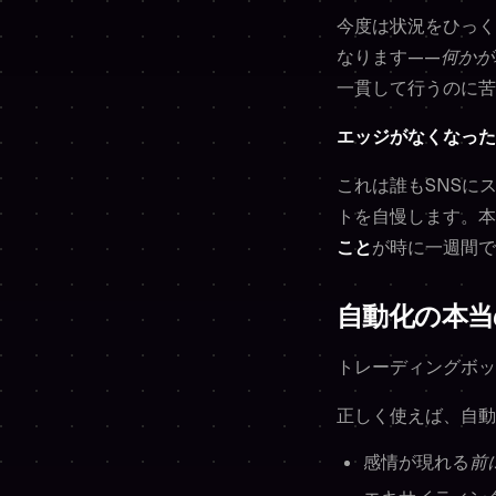
今度は状況をひっく
なります——
何かが
一貫して行うのに苦
エッジがなくなった
これは誰もSNSに
トを自慢します。本
こと
が時に一週間で
自動化の本
トレーディングボッ
正しく使えば、自動
感情が現れる
前