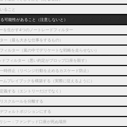
いること
する可能性があること（注意しないと）
ーを生かす4つのノートレードフィルター
ター（最も大きな仕事をするもの）
フィルター（嵐の中でデリケートな戦略を走らせない）
ッドフィルター（悪い約定がプロップ口座を殺す）
一時停止（リベンジ行動を止めるカスケード防止）
ームプレイブックを構築する（実際に従えるように）
定義する（エントリーだけでなく）
リスクルールを分離する
デフォルトポジションにする
リシー：ファンデッド口座が死ぬ場所