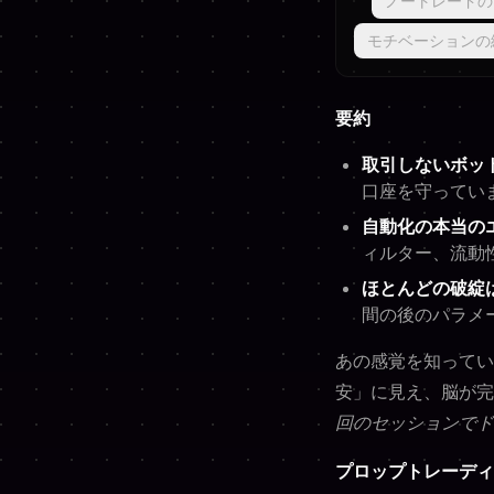
ノートレードの
モチベーションの
要約
取引しないボッ
口座を守ってい
自動化の本当の
ィルター、流動
ほとんどの破綻
間の後のパラメ
あの感覚を知ってい
安」に見え、脳が完
回のセッションでド
プロップトレーディ