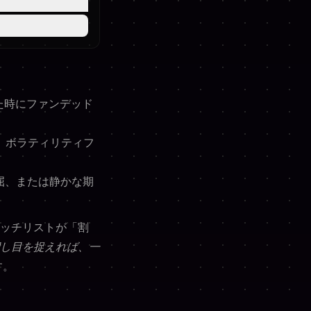
た時にファンデッド
、ボラティリティフ
屈、または静かな期
ッチリストが「割
し目を捉えれば、一
す。