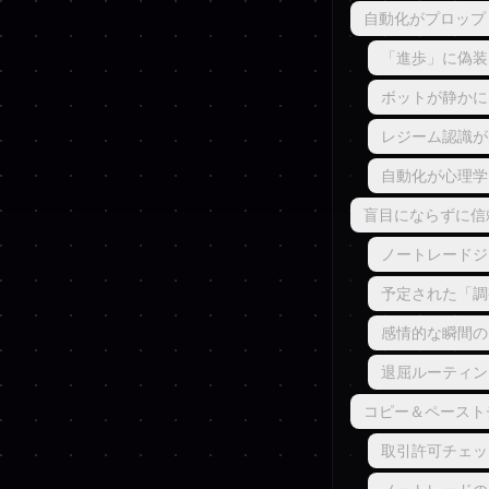
自動化がプロップ
「進歩」に偽装
ボットが静かに
レジーム認識が
自動化が心理学
盲目にならずに信
ノートレードジ
予定された「調
感情的な瞬間のた
退屈ルーティン
コピー＆ペースト
取引許可チェッ