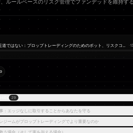
ー、ルールベースのリスク管理でファンデッドを維持す
自動化は近道ではない：プロップトレーディングのためのボット、リスクコントロール、ノートレードルール
·
1
ents
29
事：エッジなしに取引することからあなたを守る
レジームがプロップトレーディングでより重要なのか
救う場合（そして害を与える場合）