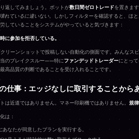
り返してみましょう。ボットが
数日間ゼロトレード
を置きます
壊れているに違いない
。しかしフィルターを確認すると、ほと
労していることをシステムがやっていると気づきます：
時に参加を拒否している。
スクリーンショットで投稿しない自動化の側面です。みんなス
当のブレイクスルー——特に
ファンデッドトレーダー
にとって
最高品質の判断であることを受け入れることです。
当の仕事：エッジなしに取引することから
トは近道ではありません。マネー印刷機ではありません。
規律
化は：
に
あなたが同意したプランを実行する。