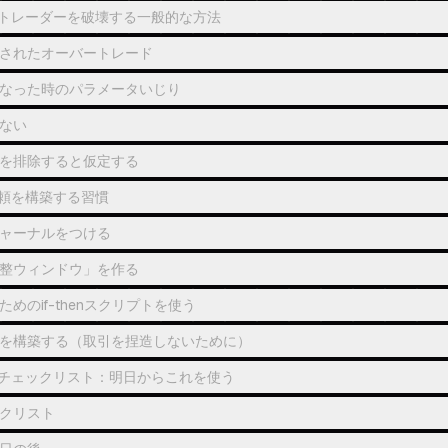
トレーダーを破壊する一般的な方法
されたオーバートレード
なった時のパラメータいじり
ない
を排除すると仮定する
頼を構築する習慣
ャーナルをつける
整ウィンドウ」を作る
めのif-thenスクリプトを使う
を構築する（取引を捏造しないために）
チェックリスト：明日からこれを使う
クリスト