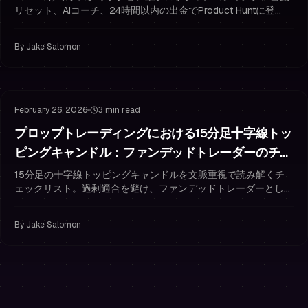
リセット、AIコーチ、24時間以内の出金でProduct Huntに登
場。PH50OFFで50%オフ。
By
Jake Salomon
Risk Management
Trading Psychology
February 26, 2026
3 min read
プロップトレーディングにおける15分足十字線トッ
ピングキャンドル：ファンデッドトレーダーのチェ
ックリスト
15分足の十字線トッピングキャンドルを文脈重視で読み解くチ
ェックリスト。過剰適合を避け、ファンデッドトレーダーとして
リスク管理を行う方法を解説します。
By
Jake Salomon