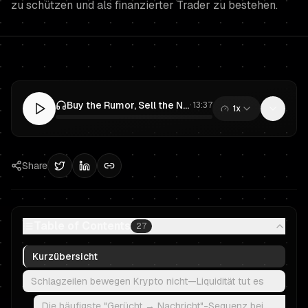
zu schützen und als finanzierter Trader zu bestehen.
Buy the Rumor, Sell the News bei Krypto: Ein Prop-Trading-Plan, um finanziert zu bleiben
·
13:37
1x
0:00
/
13:37
Share
Table of Contents
27
Kurzübersicht
Schlagzeilen bewegen Krypto nicht—Liquidität tut es
Die häufigste "Gerücht → Nachricht"-Sequenz bei