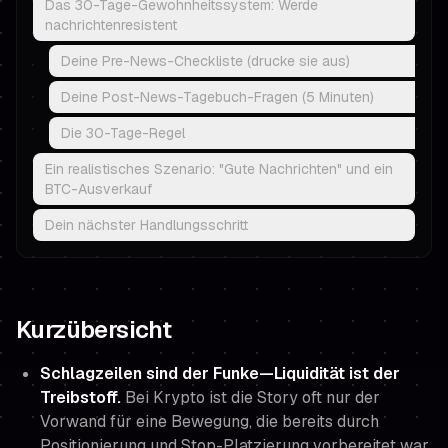
Das 30-Tage-Gewohnheitssystem: Werde
nachrichtenresistent
Deine Pre-News-Checkliste (drucke sie aus)
Deine Post-News-Tagebuch-Fragen (5 Minuten)
Die 30-Tage-Regel
Ein realistisches Szenario: "Gute Nachrichten" und ein
BTC-Ausverkauf
Dein nächster Handlungsschritt
Kurzübersicht
Schlagzeilen sind der Funke—Liquidität ist der
Treibstoff.
Bei Krypto ist die Story oft nur der
Vorwand für eine Bewegung, die bereits durch
Positionierung und Stop-Platzierung vorbereitet war.