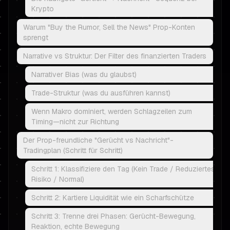
Krypto
Warum "Buy the Rumor, Sell the News" Prop-Konten
sprengt
Narrative vs Struktur: Der Filter des finanzierten Traders
Narrativer Bias (was du glaubst)
Trade-Struktur (was du ausführen kannst)
Wenn Makro dominiert, werden Schlagzeilen zum
Timing—nicht zur Richtung
Der Prop-freundliche "Gerücht vs Nachricht"-
Tradingplan (Schritt für Schritt)
Schritt 1: Klassifiziere den Tag (Kein Trade / Reduziertes
Risiko / Normal)
Schritt 2: Kartiere Liquidität wie ein Scharfschütze
Schritt 3: Trenne drei Phasen: Gerücht-Bewegung,
Reaktion, echte Bewegung