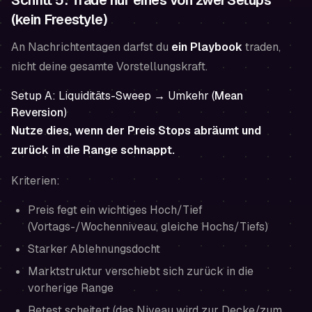
Schritt 5: Trade nur eines von zwei Setups
(kein Freestyle)
An Nachrichtentagen darfst du
ein Playbook
traden,
nicht deine gesamte Vorstellungskraft.
Setup A: Liquiditäts-Sweep → Umkehr (
Mean
Reversion
)
Nutze dies, wenn der Preis Stops abräumt und
zurück in die Range schnappt.
Kriterien:
Preis fegt ein wichtiges Hoch/Tief
(Vortags-/Wochenniveau, gleiche Hochs/Tiefs)
Starker Ablehnungsdocht
Marktstruktur verschiebt sich zurück in die
vorherige Range
Retest scheitert (das Niveau wird zur Decke/zum