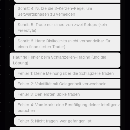
Schritt 4: Nutze die 3-Kerzen-Regel, um
Seitwärtsphasen zu vermeiden
Schritt 5: Trade nur eines von zwei Setups (kein
Freestyle)
Schritt 6: Harte Risikolimits (nicht verhandelbar für
einen finanzierten Trader)
Häufige Fehler beim Schlagzeilen-Trading (und die
Lösung)
Fehler 1: Deine Meinung über die Schlagzeile traden
Fehler 2: Volatilität mit Gelegenheit verwechseln
Fehler 3: Den ersten Spike traden
Fehler 4: Vom Markt eine Bestätigung deiner Intelligenz
brauchen
Fehler 5: Nicht fragen, wer gefangen ist