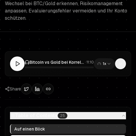
Wechsel bei BTC/Gold erkennen, Risikomanagement
anpassen, Evaluierungsfehler vermeiden und Ihr Konto
schützen.
Bitcoin vs Gold bei Korrelationswechseln: Ein Risikomanagement-Leitfaden für Prop-Trader und finanzierte Händler
·
11:10
1x
0:00
/
11:10
Share
Table of Contents
25
Auf einen Blick