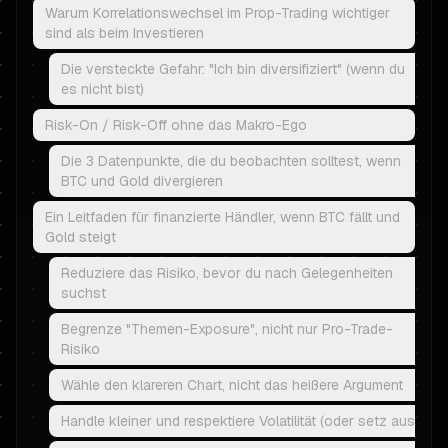
Warum Korrelationswechsel im Prop-Trading wichtiger
sind als beim Investieren
Die versteckte Gefahr: "Ich bin diversifiziert" (wenn du
es nicht bist)
Risk-On / Risk-Off ohne das Makro-Ego
Die 3 Datenpunkte, die du beobachten solltest, wenn
BTC und Gold divergieren
Ein Leitfaden für finanzierte Händler, wenn BTC fällt und
Gold steigt
Reduziere das Risiko, bevor du nach Gelegenheiten
suchst
Begrenze "Themen-Exposure", nicht nur Pro-Trade-
Risiko
Wähle den klareren Chart, nicht das heißere Argument
Handle kleiner und respektiere Volatilität (oder setz aus)