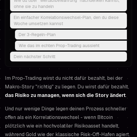
Wie du über "Wertaufbewahrung" nachdenken kannst,
ohne sie zu handeln
Ein einfacher Korrelationswechsel-Plan, den du diese
Woche umsetzen kannst
Der 3-Regeln-Plan
Wie das im echten Prop-Trading aussieht
Dein nächster Schritt
Im Prop-Trading wirst du nicht dafür bezahlt, bei der
Makro-Story "richtig" zu liegen. Du wirst dafür bezahlt,
das Risiko zu managen, wenn sich die Story ändert
.
Und nur wenige Dinge legen deinen Prozess schneller
offen als ein Korrelationswechsel - wenn Bitcoin
plötzlich wie ein hochvolatiler Risikoasset handelt,
während Gold wie der klassische Risk-Off-Hafen agiert.