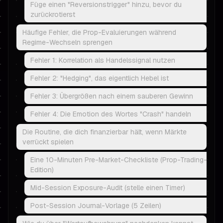
Füge einen "Reversionstrigger" hinzu, bevor du
zurückrotierst
Häufige Fehler, die Prop-Evaluierungen während
Regime-Wechseln sprengen
Fehler 1: Korrelation als Handelssignal nutzen
Fehler 2: "Hedging", das eigentlich Hebel ist
Fehler 3: Übergrößen nach einem sauberen Gewinn
Fehler 4: Die Emotion des Wortes "Crash" handeln
Die Routine, die dich finanzierbar hält, wenn Märkte
verrückt spielen
Eine 10-Minuten Pre-Market-Checkliste (Prop-Trading-
Edition)
Mid-Session Exposure-Audit (stelle einen Timer)
Post-Session Journal-Vorlage (5 Zeilen)