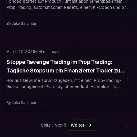
Fondeo startet auf Product Hunt mit abonnementbasiertem
Prop Trading, automatischen Resets, einem KI-Coach und 24-
Stunden-Auszahlungen. Nutze PH50OFF für 50 % Rabatt.
By
Jake Salomon
Risikomanagement
Überhandeln
March 20, 2026
4 min read
Stoppe Revenge Trading im Prop Trading:
Tägliche Stops um ein Finanzierter Trader zu
Bleiben
Hör auf, Gewinne zurückzugeben, mit einem Prop-Trading-
Risikomanagement-Plan: täglicher Verlust, Handelslimits,
Abkühlregeln und Psychologie, um ein finanzierter Trader zu
bleiben.
By
Jake Salomon
Seite 1 von 5
Weiter