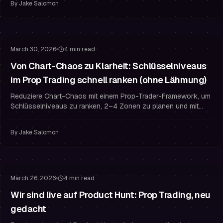
By
Jake Salomon
Risikomanagement
Trading-Psychologie
March 30, 2026
4 min read
Von Chart-Chaos zu Klarheit: Schlüsselniveaus
im Prop Trading schnell ranken (ohne Lähmung)
Reduziere Chart-Chaos mit einem Prop-Trader-Framework, um
Schlüsselniveaus zu ranken, 2–4 Zonen zu planen und mit
Risikomanagement und der Disziplin eines finanzierten Traders
zu handeln.
By
Jake Salomon
Finanziertes Trading
Challenge-Strategie
March 26, 2026
4 min read
Wir sind live auf Product Hunt: Prop Trading, neu
gedacht