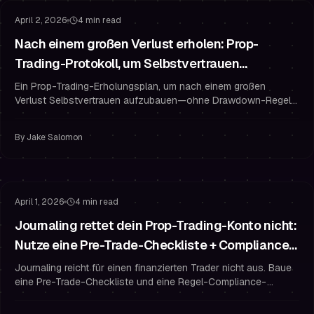
April 2, 2026
4 min read
Nach einem großen Verlust erholen: Prop-
Trading-Protokoll, um Selbstvertrauen
aufzubauen & Drawdown zu schützen
Ein Prop-Trading-Erholungsplan, um nach einem großen
Verlust Selbstvertrauen aufzubauen—ohne Drawdown-Regeln
zu brechen. Inklusive Mikro-Risiko, Routinen und Trading-
Psychologie.
By
Jake Salomon
Gewohnheiten finanzierter Trader
Risikomanagement
April 1, 2026
4 min read
Journaling rettet dein Prop-Trading-Konto nicht:
Nutze eine Pre-Trade-Checkliste + Compliance-
Scorecard
Journaling reicht für einen finanzierten Trader nicht aus. Baue
eine Pre-Trade-Checkliste und eine Regel-Compliance-
Scorecard, um Disziplin, Risikomanagement und Ergebnisse zu
verbessern.