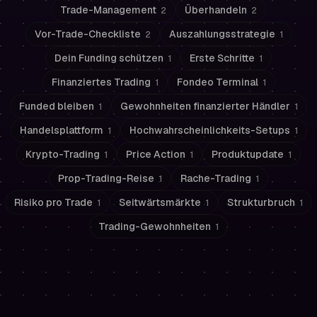
Trade-Management
Überhandeln
2
2
Vor-Trade-Checkliste
Auszahlungsstrategie
2
1
Dein Funding schützen
Erste Schritte
1
1
Finanziertes Trading
Fondeo Terminal
1
1
Funded bleiben
Gewohnheiten finanzierter Händler
1
1
Handelsplattform
Hochwahrscheinlichkeits-Setups
1
1
Krypto-Trading
Price Action
Produktupdate
1
1
1
Prop-Trading-Reise
Rache-Trading
1
1
Risiko pro Trade
Seitwärtsmärkte
Strukturbruch
1
1
1
Trading-Gewohnheiten
1