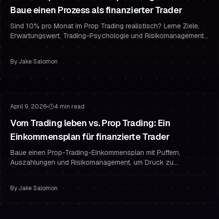
Baue einen Prozess als finanzierter Trader
Sind 10% pro Monat im Prop Trading realistisch? Lerne Ziele,
Erwartungswert, Trading-Psychologie und Risikomanagement-
Regeln finanzierter Trader, um zu bestehen und finanziert zu
bleiben.
By
Jake Salomon
Risikomanagement
Finanziert bleiben
April 9, 2026
4 min read
Vom Trading leben vs. Prop Trading: Ein
Einkommensplan für finanzierte Trader
Baue einen Prop-Trading-Einkommensplan mit Puffern,
Auszahlungen und Risikomanagement, um Druck zu
reduzieren, Trading-Psychologie zu verbessern und
Übertrading zu stoppen.
By
Jake Salomon
Risikomanagement
Drawdown-Management