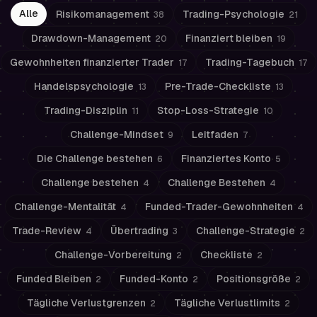
Alle
Risikomanagement
Trading-Psychologie
38
21
Drawdown-Management
Finanziert bleiben
20
19
Gewohnheiten finanzierter Trader
Trading-Tagebuch
17
17
Handelspsychologie
Pre-Trade-Checkliste
13
13
Trading-Disziplin
Stop-Loss-Strategie
11
10
Challenge-Mindset
Leitfaden
9
7
Die Challenge bestehen
Finanziertes Konto
6
5
Challenge bestehen
Challenge Bestehen
4
4
Challenge-Mentalität
Funded-Trader-Gewohnheiten
4
4
Trade-Review
Übertrading
Challenge-Strategie
4
3
2
Challenge-Vorbereitung
Checkliste
2
2
Funded Bleiben
Funded-Konto
Positionsgröße
2
2
2
Tägliche Verlustgrenzen
Tägliche Verlustlimits
2
2