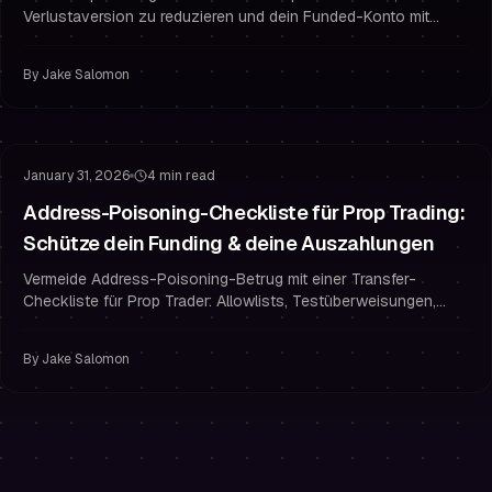
Verlustaversion zu reduzieren und dein Funded-Konto mit
mechanischer Ausführung und Risikomanagement zu
schützen.
By
Jake Salomon
Risikomanagement
Dein Funding schützen
January 31, 2026
4 min read
Address-Poisoning-Checkliste für Prop Trading:
Schütze dein Funding & deine Auszahlungen
Vermeide Address-Poisoning-Betrug mit einer Transfer-
Checkliste für Prop Trader: Allowlists, Testüberweisungen,
vollständige Verifizierung und Sicherheitsgewohnheiten, die
deine Auszahlungen schützen.
By
Jake Salomon