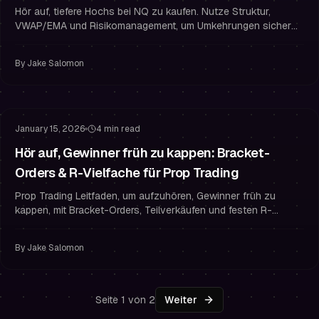
+ Struktur-Guide)
Hör auf, tiefere Hochs bei NQ zu kaufen. Nutze Struktur,
VWAP/EMA und Risikomanagement, um Umkehrungen sicher
zu traden und Prop Trading Challenges zu bestehen.
By
Jake Salomon
Risikomanagement
Stop-Loss-Strategie
January 15, 2026
4 min read
Hör auf, Gewinner früh zu kappen: Bracket-
Orders & R-Vielfache für Prop Trading
Prop Trading Leitfaden, um aufzuhören, Gewinner früh zu
kappen, mit Bracket-Orders, Teilverkäufen und festen R-
Vielfachen—verbessere dein Risikomanagement und bleib
finanziert.
By
Jake Salomon
Seite 1 von 2
Weiter