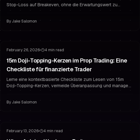
Stop-Loss auf Breakeven, ohne die Erwartungswert zu
zerstören – Regeln, Beispiele und Journal-Fragen für besseres
Risikomanagement.
By
Jake Salomon
Risikomanagement
Handelspsychologie
February 26, 2026
4 min read
15m Doji-Topping-Kerzen im Prop Trading: Eine
Checkliste für finanzierte Trader
Lerne eine kontextbasierte Checkliste zum Lesen von 15m
Doji-Topping-Kerzen, vermeide Überanpassung und manage
Risiko wie ein finanzierter Trader im Prop Trading.
By
Jake Salomon
Risikomanagement
Finanziert bleiben
February 13, 2026
4 min read