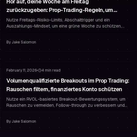
Hör auf, deine Woche am Freitag
zurückzugeben: Prop-Trading-Regeln, um
finanziert zu bleiben
Nutze Freitags-Risiko-Limits, Abschalttrigger und ein
Auszahlungs-Mindset, um eine grüne Woche zu schützen,
Handelspsychologie zu meistern und im Prop Trading finanziert
zu bleiben.
By
Jake Salomon
Risikomanagement
Challenge bestehen
February 11, 2026
4 min read
Volumenqualifizierte Breakouts im Prop Trading:
Rauschen filtern, finanziertes Konto schützen
Nutze ein RVOL-basiertes Breakout-Bewertungssystem, um
Rauschen zu vermeiden, Follow-through zu verbessern und
dein finanziertes Trader-Konto mit striktem Risikomanagement
zu schützen.
By
Jake Salomon
Risikomanagement
Stop-Loss-Strategie