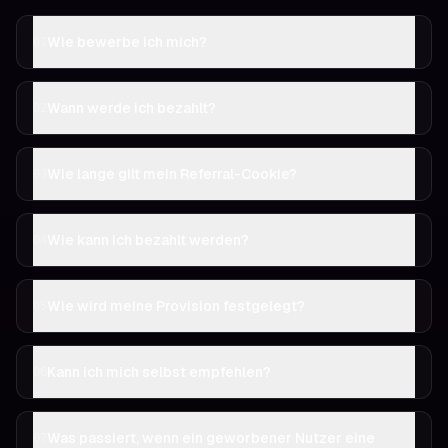
Wie bewerbe ich mich?
01
Wann werde ich bezahlt?
02
Wie lange gilt mein Referral-Cookie?
03
Wie kann ich bezahlt werden?
04
Wie wird meine Provision festgelegt?
05
Kann ich mich selbst empfehlen?
06
Was passiert, wenn ein geworbener Nutzer eine
07