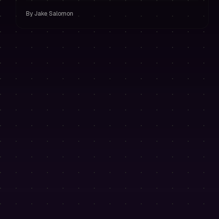
Risikomanagement und starker Handelspsychologie.
By
Jake Salomon