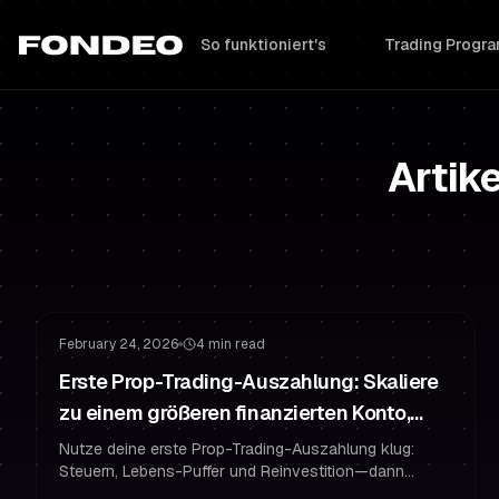
So funktioniert's
Trading Prog
Artik
Finanziertes Konto
Finanziert bleiben
February 24, 2026
4 min read
Erste Prop-Trading-Auszahlung: Skaliere
zu einem größeren finanzierten Konto,
ohne es zurückzugeben
Nutze deine erste Prop-Trading-Auszahlung klug:
Steuern, Lebens-Puffer und Reinvestition—dann
skaliere mit gestapelten Konten, straffem