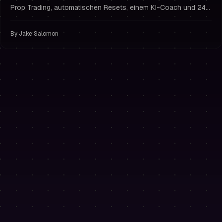
Prop Trading, automatischen Resets, einem KI-Coach und 24-
Stunden-Auszahlungen. Nutze PH50OFF für 50 % Rabatt.
By
Jake Salomon