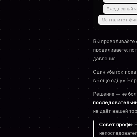
Ежедневный ч
Менталитет фин
Вы проваливаете о
проваливаете, пот
давление.
Один убыток прев
в «ещё одну». Но
Решение — не бол
последовательн
не даёт вашей тор
Совет профи:
Е
непоследовател