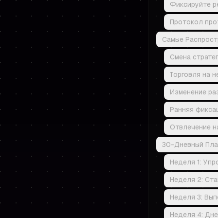
Фиксируйте р
Протокол про
Самые Распростр
Смена страте
Торговля на 
Изменение ра
Ранняя фиксац
Отвлечение н
30-Дневный Пла
Неделя 1: Упр
Неделя 2: Ст
Неделя 3: Вып
Неделя 4: Дне