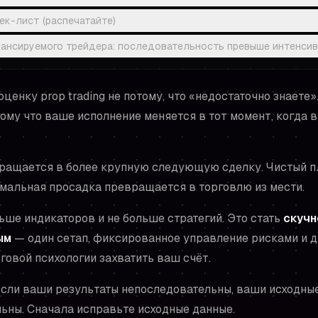
ек-лист (распечатайте)
ансируемого трейдера: последовательность превыше интенси
ценку prop trading не потому, что «недостаточно знаете»
ому что ваше исполнение меняется в тот момент, когда 
ращается в более крупную следующую сделку. Чистый 
рмальная просадка превращается в торговлю из мести.
ьше индикаторов и не больше стратегий. Это стать
скучн
ым
— один сетап, фиксированное управление рисками и д
говой психологии захватить ваш счёт.
сли ваши результаты непоследовательны, ваши
исходны
ьны. Сначала исправьте исходные данные.