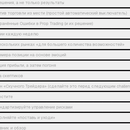
ешения, а не только результаты
тив торговли из мести (простой автоматический выключатель)
анённые Ошибки в Prop Trading (и их решение)
гии каждую неделю
нескольких рынках «для большего количества возможностей»
змера позиции на основе эмоций
ия прибыли, а затем погоня
а скептиков
н «Скучного Трейдера» (сделайте это перед следующим challen
остите
андартизируйте управление рисками
олняйте «поставь и уходи»
вник и обзор