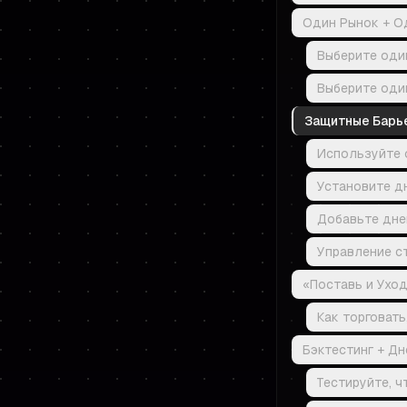
Один Рынок + О
Выберите один
Выберите оди
Защитные Барь
Используйте 
Установите д
Добавьте дне
Управление ст
«Поставь и Ухо
Как торговать
Бэктестинг + Д
Тестируйте, 