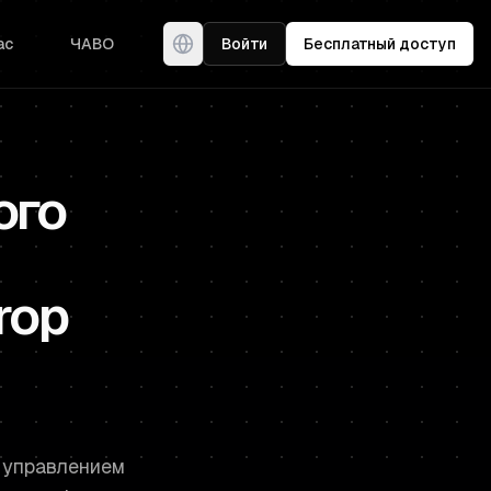
ас
ЧАВО
Войти
Бесплатный доступ
ого
rop
 управлением