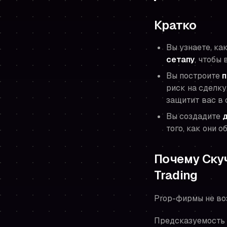
Кратко
Вы узнаете, ка
сетапу
, чтобы
Вы построите
п
риск на сделку
защитит вас в 
Вы создадите
того
, как они 
Почему Ску
Trading
Prop-фирмы не во
Предсказуемость н