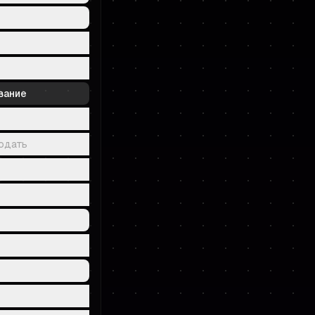
вание
юдать