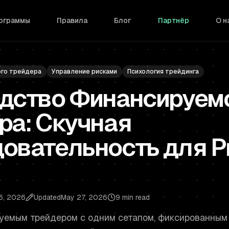
рограммы
Правила
Блог
Партнёр
О н
ого трейдера
Управление рисками
Психология трейдинга
дство Финансируем
ра: Скучная
овательность для P
6, 2026
Updated
May 27, 2026
9 min read
уемым трейдером с одним сетапом, фиксированным