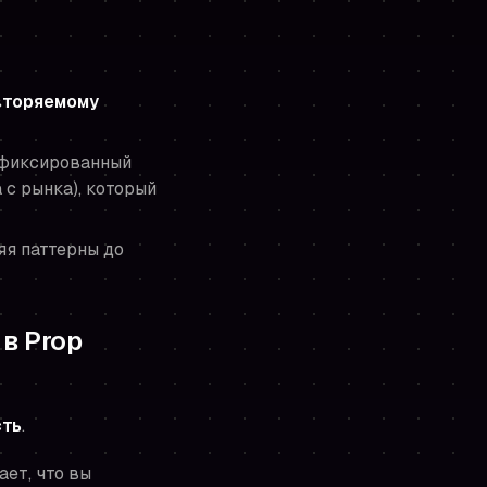
овторяемому
фиксированный
 с рынка), который
ляя паттерны
до
в Prop
сть
.
ает, что вы