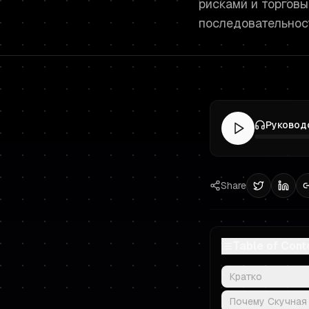
рисками и торговы
последовательнос
Share
Table of Cont
Кратко
Почему Скучная