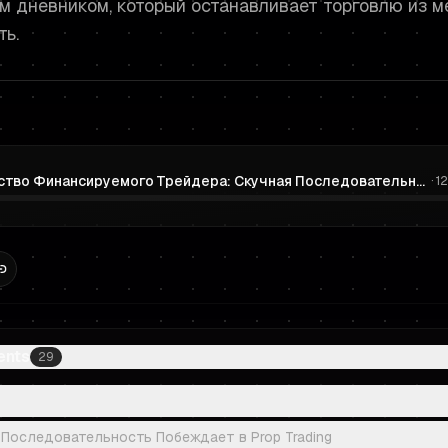
м дневником, который останавливает торговлю из м
ть.
Руководство Финансируемого Трейдера: Скучная Последовательность для Prop Trading
·
1
ents
29
 Последовательность Побеждает в Prop Trading