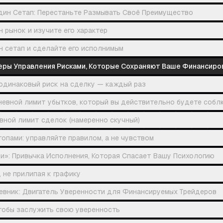
дин Сетап: Перестаньте Размывать Своё Преимущество
 рынок и изучите его характер
н сетап и сделайте его исполнимым
еры Управления Рисками, Которые Сохраняют Ваше Финансиро
одинаковый риск на сделку — каждый раз
невной лимит убытков, который вы действительно будете собл
вной лимит сделок (намеренно скучный)
опами: управляйте правилом, а не чувством
ди»: Привычка Исполнения, Которая Спасает Вашу Психологию
, не прилипая к графику
невник: Двигатель Уверенности для Финансируемых Трейдеров
чтобы заслужить свою уверенность