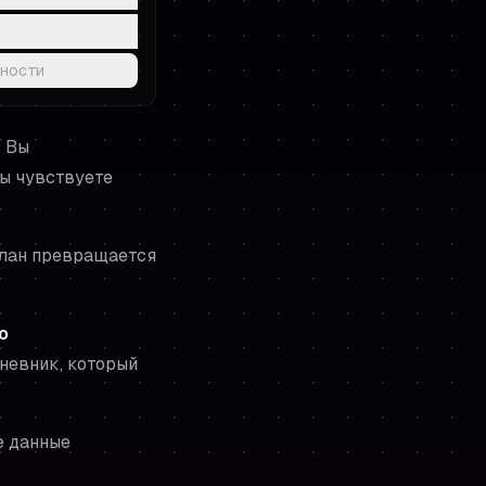
вности
. Вы
вы чувствуете
план превращается
о
невник, который
е данные