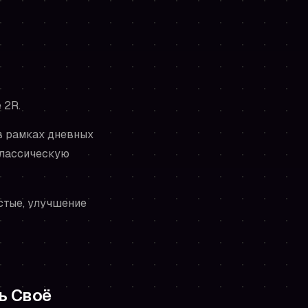
 2R.
 в рамках дневных
классическую
стые, улучшение
ь Своё