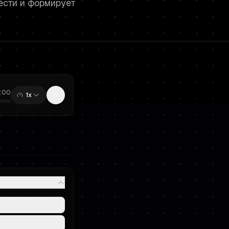
ести и формирует
2:00
1x
0:00
/
12:00