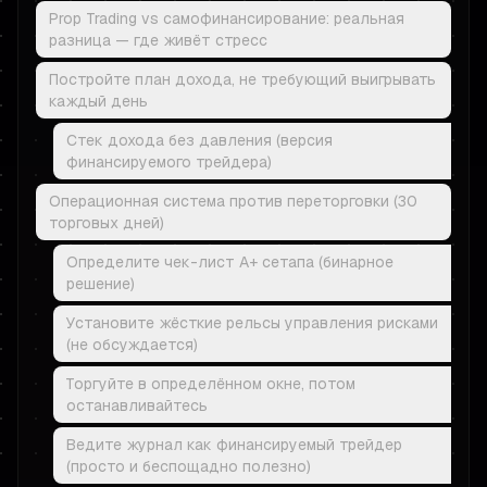
Prop Trading vs самофинансирование: реальная
разница — где живёт стресс
Постройте план дохода, не требующий выигрывать
каждый день
Стек дохода без давления (версия
финансируемого трейдера)
Операционная система против переторговки (30
торговых дней)
Определите чек-лист A+ сетапа (бинарное
решение)
Установите жёсткие рельсы управления рисками
(не обсуждается)
Торгуйте в определённом окне, потом
останавливайтесь
Ведите журнал как финансируемый трейдер
(просто и беспощадно полезно)