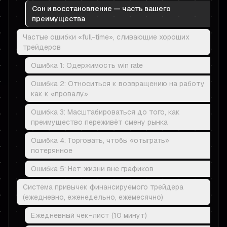
Сон и восстановление — часть вашего
преимущества
Частые ошибки «full-time», сливающие хороших
трейдеров
Ошибка 1: Одержимость win rate
Ошибка 2: Относиться к возвращению на работу
как к «провалу»
Ошибка 3: Масштабироваться до того, как
преимущество переживёт смену рынка
Ошибка 4: Торговать, чтобы «отыграть»
потерянное
Ошибка 5: Нет жизни вне графиков
Система привычек финансируемого трейдера
(ежедневно, еженедельно, ежемесячно)
Ежедневный чек-лист (10 минут)