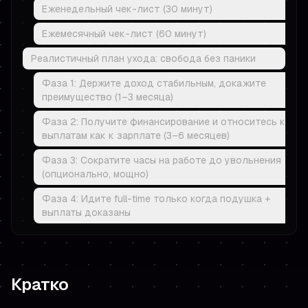
Еженедельный чек-лист (30 минут)
Ежемесячный чек-лист (60 минут)
Реалистичный план ухода: свобода без паники
Фаза 1: Держите доход стабильным, докажите
преимущество (1–3 месяца)
Фаза 2: Получите финансирование и относитесь к
выплатам как к зарплате (3–6 месяцев)
Фаза 3: Сократите часы на работе до увольнения
(опционально, мощно)
Фаза 4: Идите full-time только когда подушка +
выплаты доказаны
Кратко