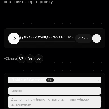
остановить переторговку.
Жизнь с трейдинга vs Prop Trading: план дохода финансируемого трейдера
·
12:26
1x
0:00
/
12:26
Share
Table of Contents
26
Кратко
Давление не убивает стратегии — оно убивает
исполнение