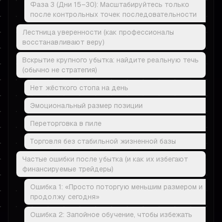
Фаза 3 (Дни 15–30): Масштабируйтесь только
после контрольных точек последовательности
Лестница уверенности (как профессионалы
восстанавливают веру)
Вскрытие крупного убытка: найдите реальную течь
(обычно не стратегия)
Нет жёсткого стопа на день
Эмоциональный размер позиции
Переторговка в пиле
Торговля без стабильной жизненной базы
Частые ошибки после убытка (и как их избегают
финансируемые трейдеры)
Ошибка 1: «Просто поторгую меньшим размером и
продолжу сегодня»
Ошибка 2: Запойное обучение, чтобы избежать