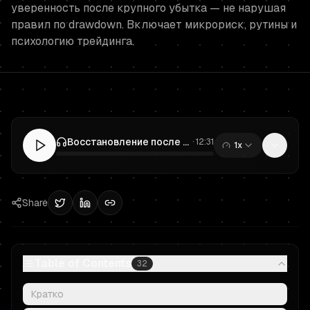
уверенность после крупного убытка — не нарушая
правил по drawdown. Включает микрориск, рутины и
психологию трейдинга.
Восстановление после крупного убытка: протокол Prop Trading, чтобы вернуть уверенность и защитить Drawdown
·
12:31
1x
0:00
/
12:31
Share
Table of Contents
32
Кратко