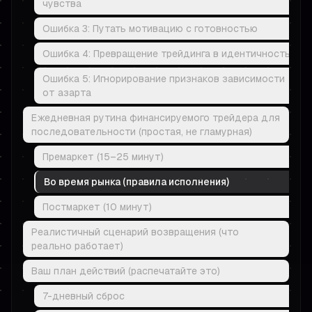
чувства
Ошибка 3: Путать мотивацию с готовностью
Ошибка 4: Превращение трейдинга в идентичность
Ошибка 5: Игнорирование признаков зависимости
от азарта
Ежедневная рутина финансируемого трейдера для
последовательности (простая, не гламурная)
Премаркет (15–25 минут)
Во время рынка (правила исполнения)
Постмаркет (10 минут)
Реалистичный сценарий возвращения (что
реально работает)
Ваш план действий (распечатайте это)
7-дневный сброс