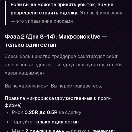
Если вы не можете принять убыток, вам не
разрешено ставить сделку.
Это не философия
— это управление рисками.
Фаза 2 (Дни 8–14): Микрориск live —
только один сетап
Здесь большинство трейдеров саботируют себя:
две зелёные сделки — и вдруг они чувствуют себя
«вернувшимися».
Вы не «вернулись». Вы перестраиваетесь.
Правила микрориска (дружественные к проп-
фирме)
Риск
0.25R до 0.5R
на сделку.
Торгуйте
только один сетап
.
Макс
2 сделки в день
— близко к
дневному