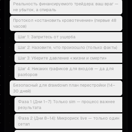
Реальность финансируемого трейдера: ваш враг —
не убыток, а спираль
Протокол «остановить кровотечение» (первые 48
часов)
Шаг 1: Запритесь от ущерба
Шаг 2: Назовите, что произошло (только факты)
Шаг 3: Уберите давление «жизни и смерти»
Шаг 4: Никаких графиков для входов — да для
разборов
Безопасный для drawdown план перестройки (14–
30 дней)
Фаза 1 (Дни 1–7): Только sim — процесс важнее
результата
Фаза 2 (Дни 8–14): Микрориск live — только один
сетап