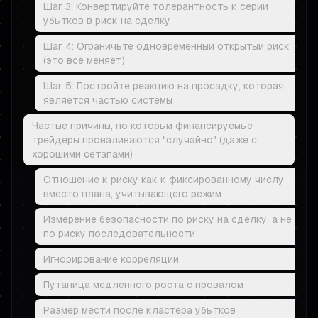
Шаг 3: Конвертируйте толерантность к серии
убытков в риск на сделку
Шаг 4: Ограничьте одновременный открытый риск
(это всё меняет)
Шаг 5: Постройте реакцию на просадку, которая
является частью системы
Частые причины, по которым финансируемые
трейдеры проваливаются "случайно" (даже с
хорошими сетапами)
Отношение к риску как к фиксированному числу
вместо плана, учитывающего режим
Измерение безопасности по риску на сделку, а не
по риску последовательности
Игнорирование корреляции
Путаница медленного роста с провалом
Размер мести после кластера убытков