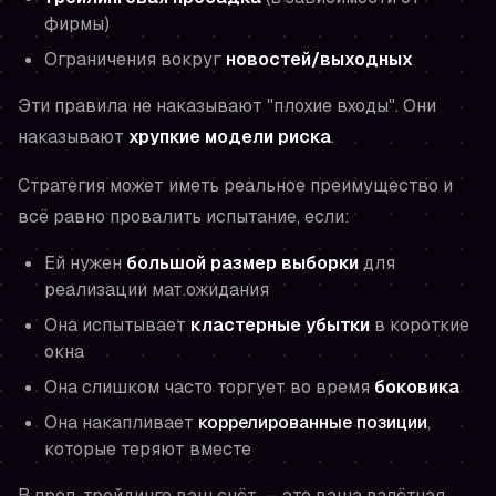
фирмы)
Ограничения вокруг
новостей/выходных
Эти правила не наказывают "плохие входы". Они
наказывают
хрупкие модели риска
.
Стратегия может иметь реальное преимущество и
всё равно провалить испытание, если:
Ей нужен
большой размер выборки
для
реализации мат.ожидания
Она испытывает
кластерные убытки
в короткие
окна
Она слишком часто торгует во время
боковика
Она накапливает
коррелированные позиции
,
которые теряют вместе
В проп-трейдинге ваш счёт — это ваша взлётная