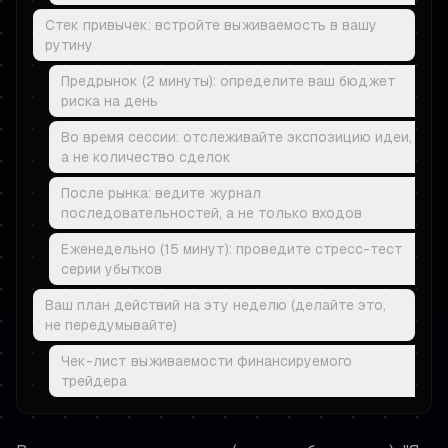
Стек привычек: встройте выживаемость в вашу
рутину
Предрынок (2 минуты): определите ваш бюджет
риска на день
Во время сессии: отслеживайте экспозицию идеи,
а не количество сделок
После рынка: ведите журнал
последовательностей, а не только входов
Еженедельно (15 минут): проведите стресс-тест
серии убытков
Ваш план действий на эту неделю (делайте это,
не передумывайте)
Чек-лист выживаемости финансируемого
трейдера