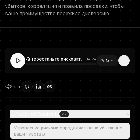
убытков, корреляция и правила просадки, чтобы
ваше преимущество пережило дисперсию.
Перестаньте рисковать "1% на сделку": управление рисками в проп-трейдинге для серий убытков и правил просадки
·
14:24
1x
0:00
/
14:24
Share
Table of Contents
27
Управление рисками определяет ваши убытки (не
ваши чувства)