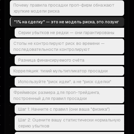
Почему правила просадки проп-фирм обнажают
хрупкие модели риска
"1% на сделку" — это не модель риска, это лозунг
Серии убытков не редки — они гарантированы
Стопы не контролируют риск во времени —
последовательности контролируют
Разница финансируемого счёта
Корреляция: тихий мультипликатор просадки
Используйте "риск идеи", а не "риск сделки"
Фреймворк размера для проп-трейдинга,
построенный для правил просадки
Шаг 1: Начните с правил (они ваша "физика")
Шаг 2: Оцените вашу статистически нормальную
серию убытков