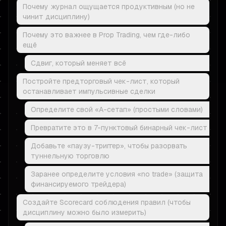
Почему журнал ощущается продуктивным (но не
чинит дисциплину)
Почему это важнее в Prop Trading, чем где-либо
ещё
Сдвиг, который меняет всё
Постройте предторговый чек-лист, который
останавливает импульсивные сделки
Определите свой «A-сетап» (простыми словами)
Превратите это в 7-пунктовый бинарный чек-лист
Добавьте «паузу-триггер», чтобы разорвать
туннельную торговлю
Заранее определите условия «no trade» (защита
финансируемого трейдера)
Создайте Scorecard соблюдения правил (чтобы
дисциплину можно было измерить)