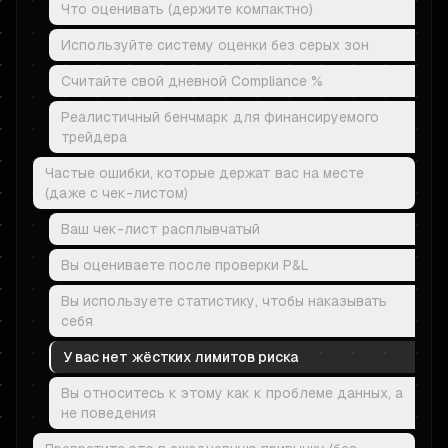
Что оценивать (держите компактно)
Используйте систему оценки без серых зон
Считайте свой дневной Compliance %
Реалистичный бенчмарк для финансируемого
трейдера
Частые ошибки, которые держат вас на месте
(даже с чек-листом)
Ваш чек-лист расплывчатый
Вы оцениваете после проверки P&L
Вы используете статистику, чтобы наказывать
себя
У вас нет жёстких лимитов риска
Вы относитесь к этому как к проблеме данных, а
не поведения