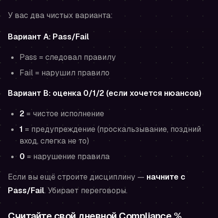
У вас два чистых варианта:
Вариант A: Pass/Fail
Pass = следовал правилу
Fail = нарушил правило
Вариант B: оценка 0/1/2 (если хочется нюансов)
2
= чистое исполнение
1
= предупреждение (проскальзывание, поздний
вход, слегка не то)
0
= нарушение правила
Если вы ещё строите дисциплину —
начните с
Pass/Fail
. Убирает переговоры.
Считайте свой дневной Compliance %