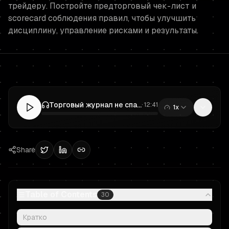
трейдеру. Постройте предторговый чек-лист и
scorecard соблюдения правил, чтобы улучшить
дисциплину, управление рисками и результаты.
Торговый журнал не спасёт ваш Prop Trading аккаунт: используйте предторговый чек-лист и Scorecard соблюдения правил
·
12:41
1x
0:00
/
12:41
Share
Table of Contents
30
Кратко