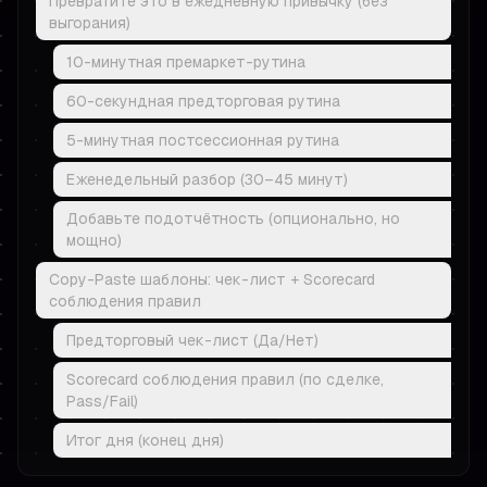
Превратите это в ежедневную привычку (без
выгорания)
10-минутная премаркет-рутина
60-секундная предторговая рутина
5-минутная постсессионная рутина
Еженедельный разбор (30–45 минут)
Добавьте подотчётность (опционально, но
мощно)
Copy-Paste шаблоны: чек-лист + Scorecard
соблюдения правил
Предторговый чек-лист (Да/Нет)
Scorecard соблюдения правил (по сделке,
Pass/Fail)
Итог дня (конец дня)