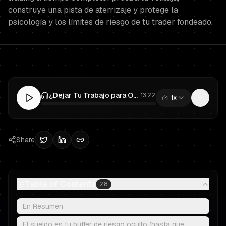
construye una pista de aterrizaje y protege la
psicología y los límites de riesgo de tu trader fondeado.
¿Dejar Tu Trabajo para Operar a Tiempo Completo? Un Plan con Gestión de Riesgo para Prop Trading y Traders Fondeados
·
13:22
1x
0:00
/
13:22
Share
Table of Contents
28
En Resumen
El sueldo es tu buffer de riesgo oculto (hasta que