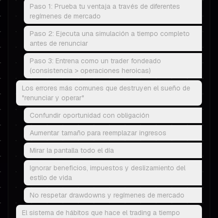
Paso 1: Prueba tu ventaja a través de diferentes
regímenes de mercado
Paso 2: Ejecuta una simulación a tiempo completo
antes de renunciar
Paso 3: Entrena como un trader fondeado
(consistencia > operaciones heroicas)
Los errores más comunes que destruyen el sueño de
"renunciar y operar"
Confundir oportunidad con obligación
Aumentar tamaño para reemplazar ingresos
Mirar la pantalla todo el día
Ignorar beneficios, impuestos y deslizamiento del
estilo de vida
No respetar drawdowns y regímenes de mercado
El sistema de hábitos que hace el trading a tiempo