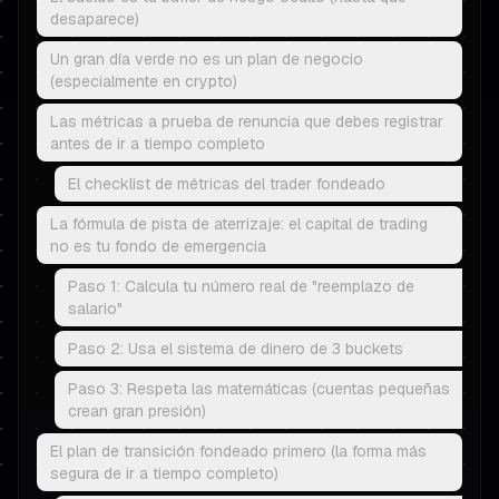
desaparece)
Un gran día verde no es un plan de negocio
(especialmente en crypto)
Las métricas a prueba de renuncia que debes registrar
antes de ir a tiempo completo
El checklist de métricas del trader fondeado
La fórmula de pista de aterrizaje: el capital de trading
no es tu fondo de emergencia
Paso 1: Calcula tu número real de "reemplazo de
salario"
Paso 2: Usa el sistema de dinero de 3 buckets
Paso 3: Respeta las matemáticas (cuentas pequeñas
crean gran presión)
El plan de transición fondeado primero (la forma más
segura de ir a tiempo completo)