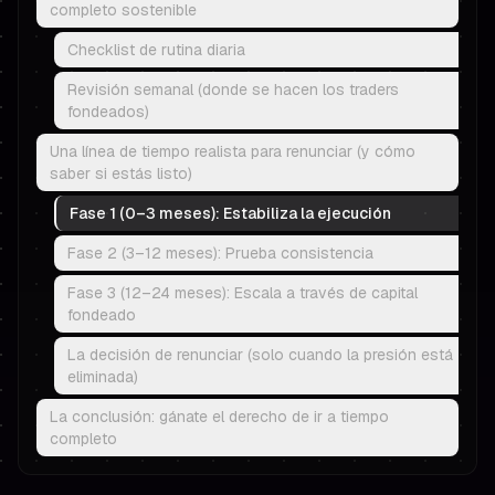
completo sostenible
Checklist de rutina diaria
Revisión semanal (donde se hacen los traders
fondeados)
Una línea de tiempo realista para renunciar (y cómo
saber si estás listo)
Fase 1 (0–3 meses): Estabiliza la ejecución
Fase 2 (3–12 meses): Prueba consistencia
Fase 3 (12–24 meses): Escala a través de capital
fondeado
La decisión de renunciar (solo cuando la presión está
eliminada)
La conclusión: gánate el derecho de ir a tiempo
completo