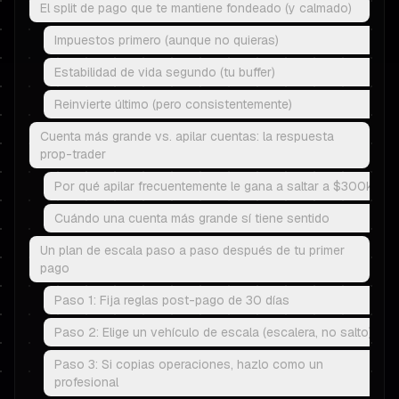
El split de pago que te mantiene fondeado (y calmado)
Impuestos primero (aunque no quieras)
Estabilidad de vida segundo (tu buffer)
Reinvierte último (pero consistentemente)
Cuenta más grande vs. apilar cuentas: la respuesta
prop-trader
Por qué apilar frecuentemente le gana a saltar a $300k
Cuándo una cuenta más grande sí tiene sentido
Un plan de escala paso a paso después de tu primer
pago
Paso 1: Fija reglas post-pago de 30 días
Paso 2: Elige un vehículo de escala (escalera, no salto)
Paso 3: Si copias operaciones, hazlo como un
profesional