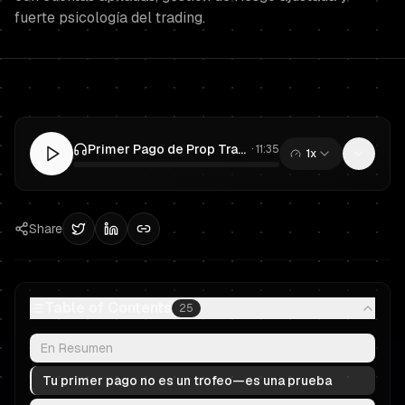
fuerte psicología del trading.
Primer Pago de Prop Trading: Escala a una Cuenta Fondeada Más Grande Sin Devolver las Ganancias
·
11:35
1x
0:00
/
11:35
Share
Table of Contents
25
En Resumen
Tu primer pago no es un trofeo—es una prueba