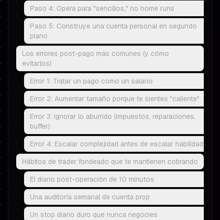
Paso 4: Opera para "sencillos," no home runs
Paso 5: Construye una cuenta personal en segundo
plano
Los errores post-pago más comunes (y cómo
evitarlos)
Error 1: Tratar un pago como un salario
Error 2: Aumentar tamaño porque te sientes "caliente"
Error 3: Ignorar lo aburrido (impuestos, reparaciones,
buffer)
Error 4: Escalar complejidad antes de escalar habilidad
Hábitos de trader fondeado que te mantienen cobrando
El diario post-operación de 10 minutos
Una auditoría semanal de cuenta prop
Un stop diario duro que nunca negocies