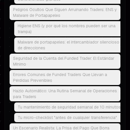
Peligros Ocultos Que Siguen Arruinando Traders: ENS y
Malware de Portapapeles
Higiene ENS (y por qué los nombres pueden ser una
trampa)
Malware de portapapeles: el intercambiador silencioso
de direcciones
Seguridad de la Cuenta del Funded Trader: El Estándar
Mínimo
Errores Comunes de Funded Traders Que Llevan a
Pérdidas Prevenibles
Hazlo Automático: Una Rutina Semanal de Operaciones
para Traders
Tu mantenimiento de seguridad semanal de 10 minutos
Tu micro-checklist "antes de cualquier transferencia"
Un Escenario Realista: La Prisa del Pago Que Borra