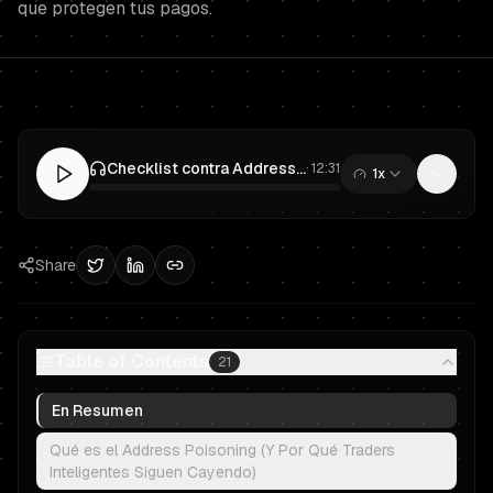
que protegen tus pagos.
Checklist contra Address Poisoning para Prop Trading: Protege tu Fondeo y tus Pagos
·
12:31
1x
0:00
/
12:31
Share
Table of Contents
21
En Resumen
Qué es el Address Poisoning (Y Por Qué Traders
Inteligentes Siguen Cayendo)