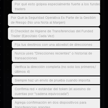
Por qué esto golpea especialmente fuerte a los funded
traders
Por Qué la Seguridad Operativa Es Parte de la Gestión
de Riesgo (No una Nota al Margen)
El Checklist de Higiene de Transferencias del Funded
Trader (Ejecútalo Cada Vez)
Fija tus destinos con una allowlist de direcciones
Nunca uses "Direcciones recientes" o historial de
transacciones
Verifica la dirección completa (no solo los primeros/
últimos 4)
Siempre haz un envío de prueba cuando importa
Confirma red + estándar del token (el asesino de
cuentas por "cadena equivocada")
Agrega confirmación en dos dispositivos para
transferencias grandes