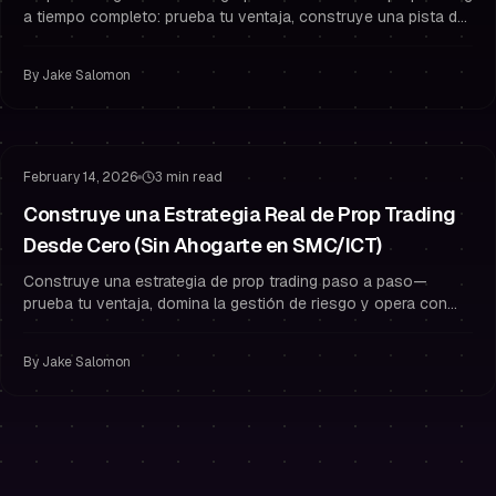
a tiempo completo: prueba tu ventaja, construye una pista de
aterrizaje y protege la psicología y los límites de riesgo de tu
trader fondeado.
By
Jake Salomon
Gestión de Riesgo
Psicología del Trading
February 14, 2026
3 min read
Construye una Estrategia Real de Prop Trading
Desde Cero (Sin Ahogarte en SMC/ICT)
Construye una estrategia de prop trading paso a paso—
prueba tu ventaja, domina la gestión de riesgo y opera con
confianza como trader fondeado.
By
Jake Salomon