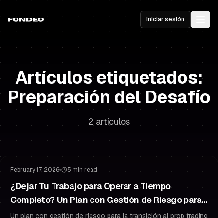
Iniciar sesión
Artículos etiquetados:
Preparación del Desafío
2 artículos
Preparación del Desafío
Gestión de Riesgo
February 17, 2026
5 min read
¿Dejar Tu Trabajo para Operar a Tiempo
Completo? Un Plan con Gestión de Riesgo para
Prop Trading y Traders Fondeados
Un plan con gestión de riesgo para la transición al prop trading