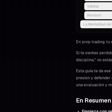
Salidas
Revisión
La Mentalidad de
En prop trading, tu 
Si te sientes perdid
disciplina," no est
Esta guía te da ese
presión y defender
una evaluación y m
En Resumen
Empieza con un