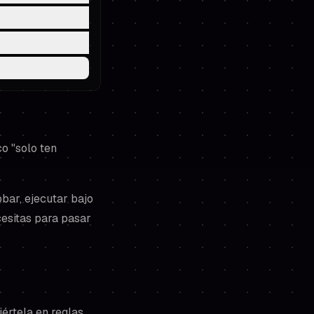
co "solo ten
bar, ejecutar bajo
esitas para pasar
iértela en reglas