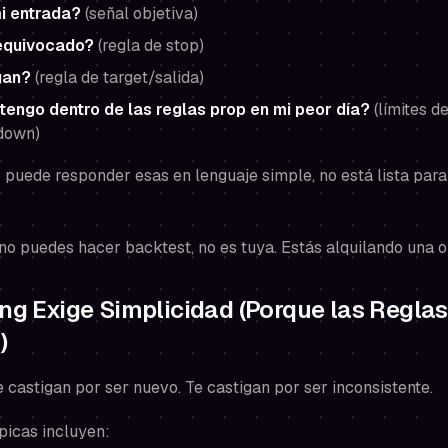
i entrada?
(señal objetiva)
equivocado?
(regla de stop)
gan?
(regla de target/salida)
ngo dentro de las reglas prop en mi peor día?
(límites de
down)
no puede responder esas en lenguaje simple, no está lista par
no puedes hacer backtest, no es tuya. Estás alquilando una o
ing Exige Simplicidad (Porque las Reglas
)
e castigan por ser nuevo. Te castigan por ser
inconsistente
.
ípicas incluyen: