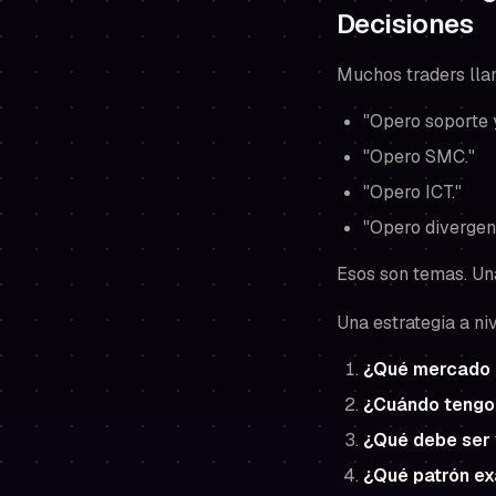
Decisiones
Muchos traders llam
"Opero soporte y
"Opero SMC."
"Opero ICT."
"Opero divergen
Esos son
temas
. U
Una estrategia a ni
¿Qué mercado 
¿Cuándo tengo
¿Qué debe ser 
¿Qué patrón e