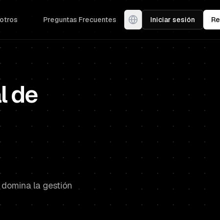
otros
Preguntas Frecuentes
Iniciar sesión
Re
l de
 domina la gestión