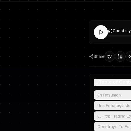
Share
Table of Cont
En Resumen
Una Estrategia d
El Prop Trading E
Construye Tu Estr