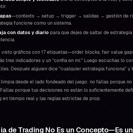
ir.
capas
—contexto → setup → trigger → salidas → gestión de r
rategia funcione como un sistema.
ja con datos y diario
para que dejes de saltar de estrategi
tencia.
isto gráficos con 17 etiquetas—order blocks, fair value gaps,
tres indicadores y un "confía en mí." Luego escuchas lo cont
tiles. Después alguien dice "cualquier estrategia funciona" y 
 limpia desde el lado fondeado del juego: no fallas porque no
Fallas porque tus decisiones no están lo suficientemente def
g en tiempo real y las reglas estrictas de prop.
gia de Trading No Es un Concepto—Es un