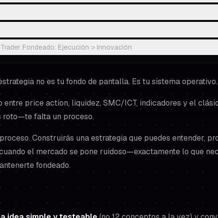
l Trader Fondeado: Ejecución > Innovación
estrategia no es tu fondo de pantalla. Es tu sistema operativo.
o entre price action, liquidez, SMC/ICT, indicadores y el clási
ás roto—te falta un
proceso
.
 proceso. Construirás una estrategia que puedes entender, pro
 cuando el mercado se pone ruidoso—exactamente lo que nec
antenerte fondeado.
a idea simple y testeable
(no 12 conceptos a la vez) y conv