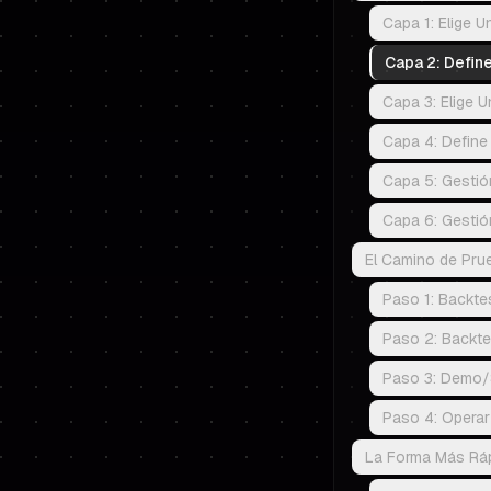
Capa 1: Elige 
Capa 2: Define
Capa 3: Elige U
Capa 4: Define
Capa 5: Gestió
Capa 6: Gestió
El Camino de Pru
Paso 1: Backte
Paso 2: Backt
Paso 3: Demo/S
Paso 4: Operar
La Forma Más Rápi