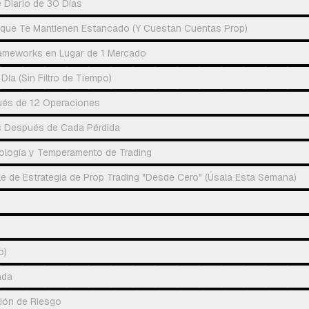
e Diario de 30 Días
que Te Mantienen Estancado (Y Cuestan Cuentas Prop)
ameworks en Lugar de 1 Mercado
Día (Sin Filtro de Tiempo)
ués de 12 Operaciones
s Después de Cada Pérdida
cología y Temperamento de Trading
ple de Estrategia de Prop Trading "Desde Cero" (Úsala Esta Semana)
o)
ada
ión de Riesgo