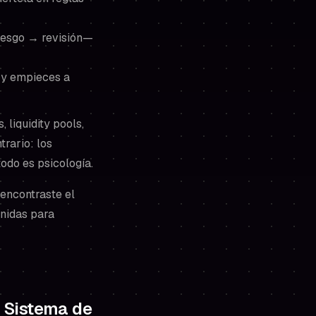
iesgo → revisión—
a y empieces a
 liquidity pools,
rario: los
todo es psicología.
 encontraste el
inidas para
 Sistema de