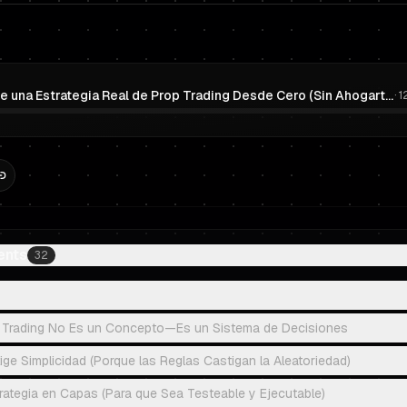
Construye una Estrategia Real de Prop Trading Desde Cero (Sin Ahogarte en SMC/ICT)
·
1
ents
32
e Trading No Es un Concepto—Es un Sistema de Decisiones
xige Simplicidad (Porque las Reglas Castigan la Aleatoriedad)
ategia en Capas (Para que Sea Testeable y Ejecutable)