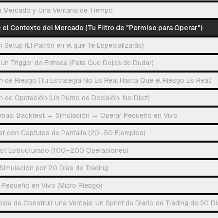
Un Mercado y Una Ventana de Tiempo
 el Contexto del Mercado (Tu Filtro de "Permiso para Operar")
n Setup (El Patrón en el que Te Especializarás)
 Un Trigger de Entrada (Para Que Dejes de Dudar)
n de Riesgo (Tu Estrategia No Es Real Hasta Que el Riesgo Es Real)
n de Operación (Un Punto de Decisión, No Diez)
ebas: Backtest → Simulación → Operar Pequeño en Vivo
st con Capturas de Pantalla (20–50 Ejemplos)
est Estructurado (100–200 Operaciones)
imulación por 20 Días de Trading
 Pequeño en Vivo (Micro Riesgo)
da de Construir una Ventaja: Un Sprint de Diario de Trading de 30 D