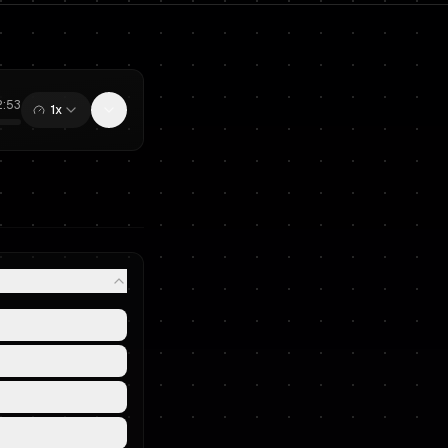
2:53
1x
0:00
/
12:53