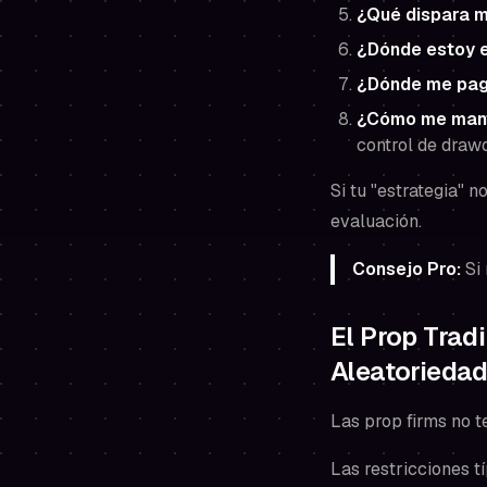
¿Qué dispara m
¿Dónde estoy 
¿Dónde me pa
¿Cómo me mante
control de draw
Si tu "estrategia" 
evaluación.
Consejo Pro:
Si 
El Prop Trad
Aleatoriedad
Las prop firms no t
Las restricciones t