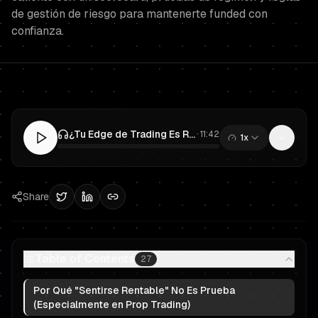
de gestión de riesgo para mantenerte funded con
confianza.
¿Tu Edge de Trading Es Real o una Racha Caliente? Framework de Prueba para Prop Trading
·
11:42
1x
0:00
/
11:42
Share
Table of Contents
27
Por Qué "Sentirse Rentable" No Es Prueba
(Especialmente en Prop Trading)