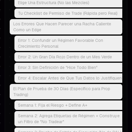
Elige Una Estructura (No las Mezcles)
Tu Checklist de Permiso de Trade (Rápida pero Real)
Los Errores Que Hacen Parecer una Racha Caliente
Como un Edge
Error 1: Confundir un Régimen Favorable Con
Crecimiento Personal
Error 2: Un Gran Día Rojo Dentro de un Mes Verde
Error 3: Sin Definición de "Hice Todo Bien"
Error 4: Escalar Antes de Que Tus Datos lo Justifiquen
El Plan de Prueba de 30 Días (Específico para Prop
Trading)
Semana 1: Fija el Riesgo + Define A+
Semana 2: Agrega Etiquetas de Régimen + Construye
un Filtro de "No Tradear"