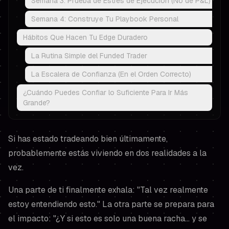
Semana 3: Prueba de Estrés de Ejecución (No de P&L)
Semana 4: Construye Tu Playbook Personal
Hábitos Que Hacen Tu Edge Duradero
La Rutina Simple del Funded Trader
La Escalera de Confianza (En el Orden Correcto)
¿Cuándo Puedes Confiar lo Suficiente Para Ir Más
Grande?
Si has estado tradeando bien últimamente,
probablemente estás viviendo en dos realidades a la
vez.
Una parte de ti finalmente exhala:
"Tal vez realmente
estoy entendiendo esto."
La otra parte se prepara para
el impacto:
"¿Y si esto es solo una buena racha… y se