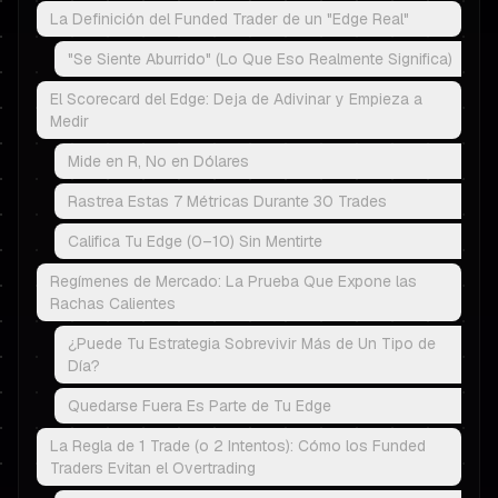
La Definición del Funded Trader de un "Edge Real"
"Se Siente Aburrido" (Lo Que Eso Realmente Significa)
El Scorecard del Edge: Deja de Adivinar y Empieza a
Medir
Mide en R, No en Dólares
Rastrea Estas 7 Métricas Durante 30 Trades
Califica Tu Edge (0–10) Sin Mentirte
Regímenes de Mercado: La Prueba Que Expone las
Rachas Calientes
¿Puede Tu Estrategia Sobrevivir Más de Un Tipo de
Día?
Quedarse Fuera Es Parte de Tu Edge
La Regla de 1 Trade (o 2 Intentos): Cómo los Funded
Traders Evitan el Overtrading