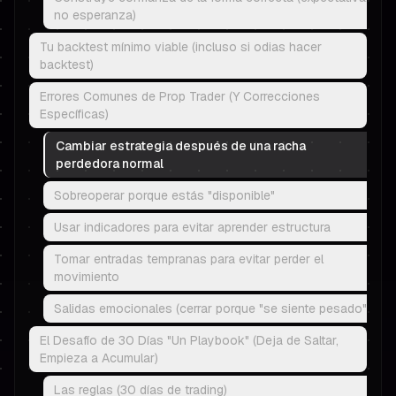
no esperanza)
Tu backtest mínimo viable (incluso si odias hacer
backtest)
Errores Comunes de Prop Trader (Y Correcciones
Específicas)
Cambiar estrategia después de una racha
perdedora normal
Sobreoperar porque estás "disponible"
Usar indicadores para evitar aprender estructura
Tomar entradas tempranas para evitar perder el
movimiento
Salidas emocionales (cerrar porque "se siente pesado")
El Desafío de 30 Días "Un Playbook" (Deja de Saltar,
Empieza a Acumular)
Las reglas (30 días de trading)