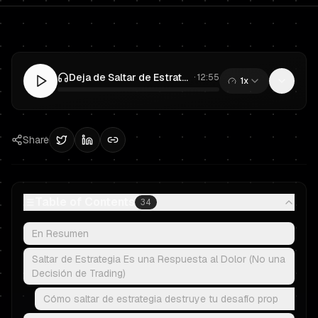
Deja de Saltar de Estrategia: El Stack de Habilidades de Prop Trading para Conseguir Fondeo
·
12:55
1x
0:00
/
12:55
Share
Table of Contents
34
En Resumen
Saltar de Estrategia Es una Respuesta al Dolor (No una
Decisión de Trading)
Cómo saltar de estrategia destruye tu desafío prop