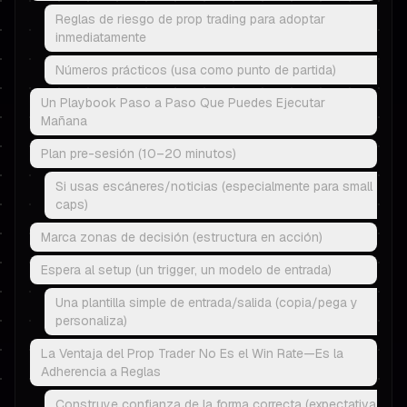
Reglas de riesgo de prop trading para adoptar
inmediatamente
Números prácticos (usa como punto de partida)
Un Playbook Paso a Paso Que Puedes Ejecutar
Mañana
Plan pre-sesión (10–20 minutos)
Si usas escáneres/noticias (especialmente para small
caps)
Marca zonas de decisión (estructura en acción)
Espera al setup (un trigger, un modelo de entrada)
Una plantilla simple de entrada/salida (copia/pega y
personaliza)
La Ventaja del Prop Trader No Es el Win Rate—Es la
Adherencia a Reglas
Construye confianza de la forma correcta (expectativa,