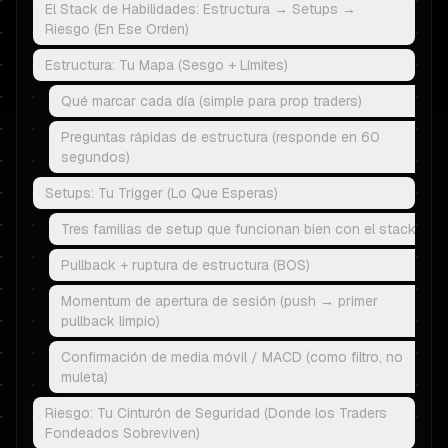
El Stack de Habilidades: Estructura → Setups →
Riesgo (En Ese Orden)
Estructura: Tu Mapa (Sesgo + Límites)
Qué marcar cada día (simple para prop traders)
Preguntas rápidas de estructura (responde en 60
segundos)
Setups: Tu Trigger (Lo Que Esperas)
Tres familias de setup que funcionan bien con el stack
Pullback + ruptura de estructura (BOS)
Momentum de apertura de sesión (push → primer
pullback limpio)
Confirmación de media móvil / MACD (como filtro, no
muleta)
Riesgo: Tu Cinturón de Seguridad (Donde los Traders
Fondeados Sobreviven)