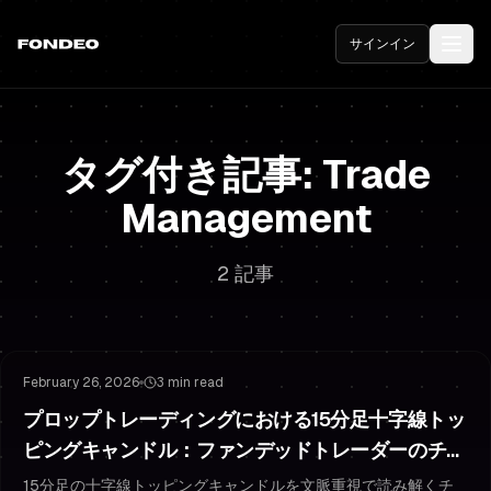
サインイン
タグ付き記事: Trade
Management
2 記事
Risk Management
Trading Psychology
February 26, 2026
3 min read
プロップトレーディングにおける15分足十字線トッ
ピングキャンドル：ファンデッドトレーダーのチェ
ックリスト
15分足の十字線トッピングキャンドルを文脈重視で読み解くチ