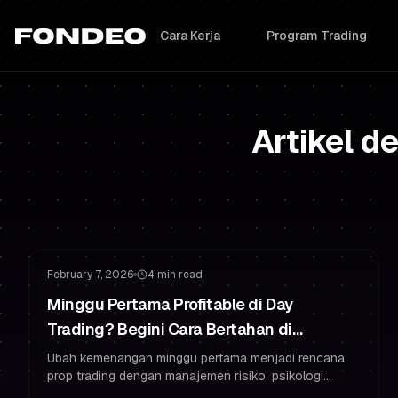
Cara Kerja
Program Trading
Artikel d
Manajemen Risiko
Psikologi Trading
February 7, 2026
4 min read
Minggu Pertama Profitable di Day
Trading? Begini Cara Bertahan di
Challenge Prop Trading
Ubah kemenangan minggu pertama menjadi rencana
prop trading dengan manajemen risiko, psikologi
trading, dan rutinitas yang membantu Anda lulus—dan