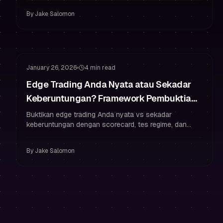
tetap funded.
By
Jake Salomon
Kebiasaan Funded Trader
Manajemen Risiko
January 26, 2026
4 min read
Edge Trading Anda Nyata atau Sekadar
Keberuntungan? Framework Pembuktian
Prop Trading
Buktikan edge trading Anda nyata vs sekadar
keberuntungan dengan scorecard, tes regime, dan
aturan manajemen risiko untuk tetap funded dengan
percaya diri.
By
Jake Salomon