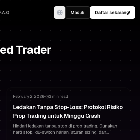
F.A.Q.
Masuk
Daftar sekarang!
ded Trader
Manajemen Risiko
Strategi Stop Loss
February 2, 2026
3 min read
Ledakan Tanpa Stop-Loss: Protokol Risiko
Prop Trading untuk Minggu Crash
Hindari ledakan tanpa stop di prop trading. Gunakan
hard stop, kill-switch harian, aturan sizing, dan
journaling untuk lulus dan tetap funded.