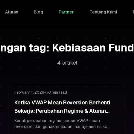
Aturan
Blog
Partner
Tentang Kami
engan tag: Kebiasaan Fun
4 artikel
Manajemen Risiko
Manajemen Drawdown
February 4, 2026
3 min read
Ketika VWAP Mean Reversion Berhenti
Bekerja: Perubahan Regime & Aturan
Risiko Prop Trading
Kenali perubahan regime, pause VWAP mean
reversion, dan gunakan aturan manajemen risiko
funded trader untuk melindungi akun prop trading