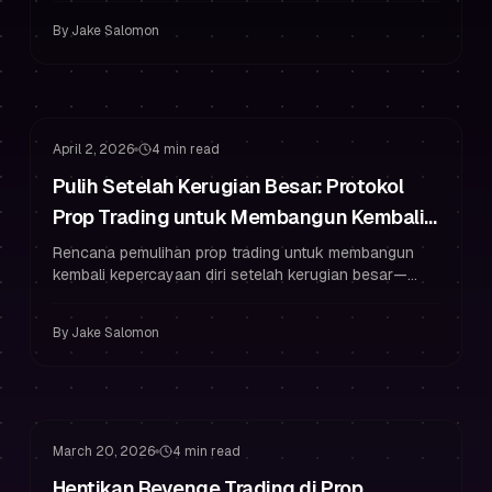
konsisten.
By
Jake Salomon
Manajemen Risiko
Manajemen Drawdown
April 2, 2026
4 min read
Pulih Setelah Kerugian Besar: Protokol
Prop Trading untuk Membangun Kembali
Kepercayaan Diri & Melindungi Drawdown
Rencana pemulihan prop trading untuk membangun
kembali kepercayaan diri setelah kerugian besar—
tanpa melanggar aturan drawdown. Mencakup micro-
risk, rutinitas, dan psikologi trading.
By
Jake Salomon
Manajemen Risiko
Overtrading
March 20, 2026
4 min read
Hentikan Revenge Trading di Prop