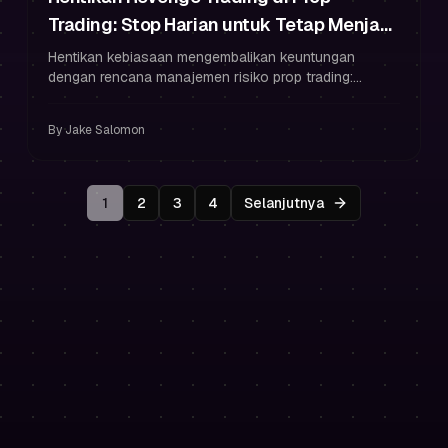
Trading: Stop Harian untuk Tetap Menjadi
Trader Bermodal
Hentikan kebiasaan mengembalikan keuntungan
dengan rencana manajemen risiko prop trading:
kerugian harian, batas trade, aturan cooldown, dan
psikologi untuk tetap menjadi trader bermodal.
By
Jake Salomon
1
2
3
4
Selanjutnya