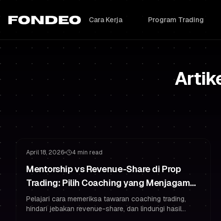
Cara Kerja
Program Trading
Artik
Manajemen Risiko
Psikologi Trading
April 18, 2026
4 min read
Mentorship vs Revenue-Share di Prop
Trading: Pilih Coaching yang Menjagamu
Tetap Bermodal
Pelajari cara memeriksa tawaran coaching trading,
hindari jebakan revenue-share, dan lindungi hasil
trader bermodalmu dengan manajemen risiko dan