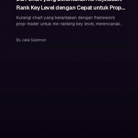
Rank Key Level dengan Cepat untuk Prop
Trading (Tanpa Paralysis)
Kurangi chart yang berantakan dengan framework
prop-trader untuk me-ranking key level, merencanakan
2–4 zona, dan trading dengan manajemen risiko serta
disiplin trader bermodal.
By
Jake Salomon