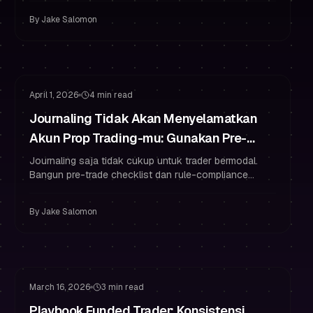
tetap bermodal.
By
Jake Salomon
Kebiasaan Trader Bermodal
Manajemen Risiko
April 1, 2026
4 min read
Journaling Tidak Akan Menyelamatkan
Akun Prop Trading-mu: Gunakan Pre-
Trade Checklist + Compliance Scorecard
Journaling saja tidak cukup untuk trader bermodal.
Bangun pre-trade checklist dan rule-compliance
scorecard untuk meningkatkan disiplin, manajemen
risiko, dan hasil.
By
Jake Salomon
Kebiasaan Trader Bermodal
Manajemen Risiko
March 16, 2026
3 min read
Playbook Funded Trader: Konsistensi