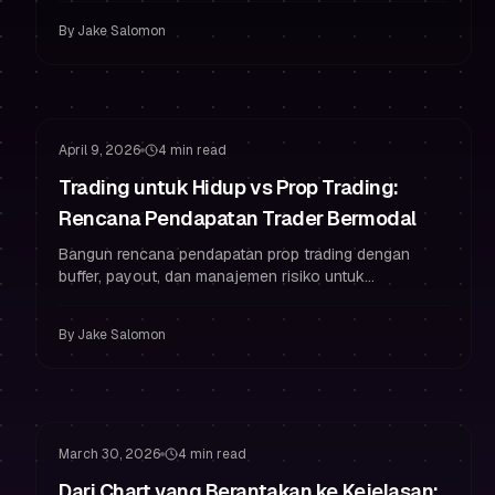
psikologi gaya prop.
By
Jake Salomon
Manajemen Risiko
Tetap Bermodal
April 9, 2026
4 min read
Trading untuk Hidup vs Prop Trading:
Rencana Pendapatan Trader Bermodal
Bangun rencana pendapatan prop trading dengan
buffer, payout, dan manajemen risiko untuk
mengurangi tekanan, meningkatkan psikologi trading,
dan menghentikan overtrading.
By
Jake Salomon
Manajemen Risiko
Psikologi Trading
March 30, 2026
4 min read
Dari Chart yang Berantakan ke Kejelasan: