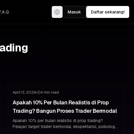
F.A.Q.
Masuk
Daftar sekarang!
rading
Mentalitas Challenge
Tetap Bermodal
April 13, 2026
4 min read
Apakah 10% Per Bulan Realistis di Prop
Trading? Bangun Proses Trader Bermodal
Apakah 10% per bulan realistis di prop trading?
Pelajari target trader bermodal, ekspektansi, psikologi
trading, dan aturan manajemen risiko untuk lulus dan