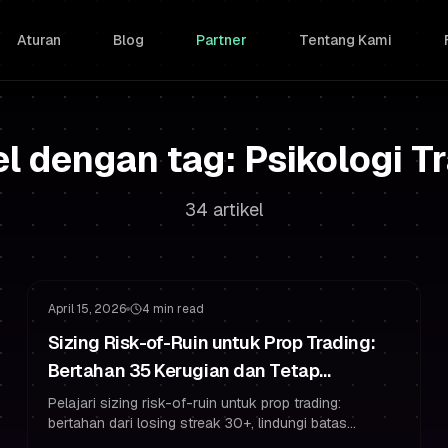
Aturan
Blog
Partner
Tentang Kami
el dengan tag: Psikologi T
34 artikel
Manajemen Risiko
Manajemen Drawdown
April 15, 2026
4 min read
Sizing Risk-of-Ruin untuk Prop Trading:
Bertahan 35 Kerugian dan Tetap
Bermodal
Pelajari sizing risk-of-ruin untuk prop trading:
bertahan dari losing streak 30+, lindungi batas
drawdown, dan trading seperti trader bermodal yang