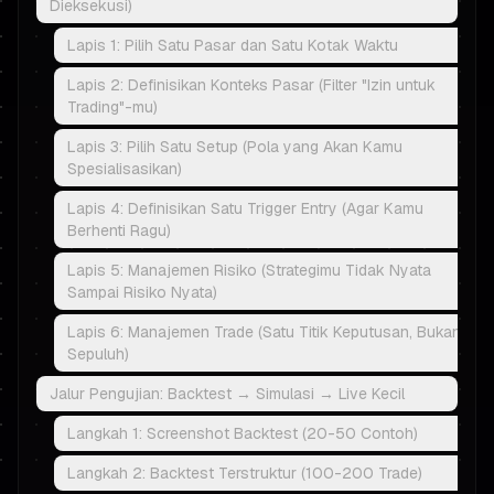
Dieksekusi)
Lapis 1: Pilih Satu Pasar dan Satu Kotak Waktu
Lapis 2: Definisikan Konteks Pasar (Filter "Izin untuk
Trading"-mu)
Lapis 3: Pilih Satu Setup (Pola yang Akan Kamu
Spesialisasikan)
Lapis 4: Definisikan Satu Trigger Entry (Agar Kamu
Berhenti Ragu)
Lapis 5: Manajemen Risiko (Strategimu Tidak Nyata
Sampai Risiko Nyata)
Lapis 6: Manajemen Trade (Satu Titik Keputusan, Bukan
Sepuluh)
Jalur Pengujian: Backtest → Simulasi → Live Kecil
Langkah 1: Screenshot Backtest (20-50 Contoh)
Langkah 2: Backtest Terstruktur (100-200 Trade)