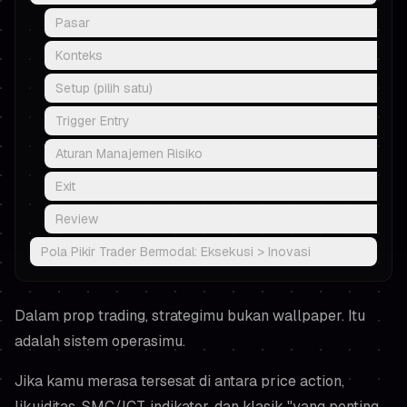
Pasar
Konteks
Setup (pilih satu)
Trigger Entry
Aturan Manajemen Risiko
Exit
Review
Pola Pikir Trader Bermodal: Eksekusi > Inovasi
Dalam prop trading, strategimu bukan wallpaper. Itu
adalah sistem operasimu.
Jika kamu merasa tersesat di antara price action,
likuiditas, SMC/ICT, indikator, dan klasik "yang penting