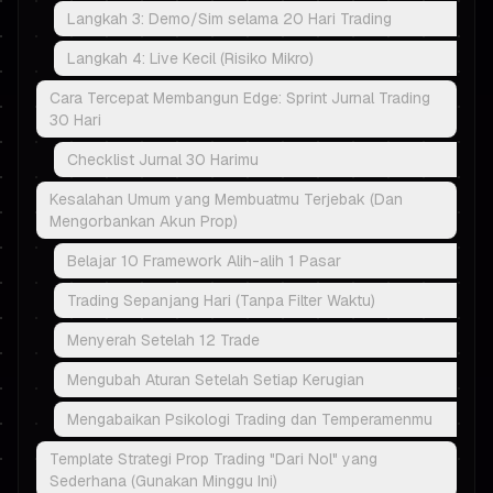
Langkah 3: Demo/Sim selama 20 Hari Trading
Langkah 4: Live Kecil (Risiko Mikro)
Cara Tercepat Membangun Edge: Sprint Jurnal Trading
30 Hari
Checklist Jurnal 30 Harimu
Kesalahan Umum yang Membuatmu Terjebak (Dan
Mengorbankan Akun Prop)
Belajar 10 Framework Alih-alih 1 Pasar
Trading Sepanjang Hari (Tanpa Filter Waktu)
Menyerah Setelah 12 Trade
Mengubah Aturan Setelah Setiap Kerugian
Mengabaikan Psikologi Trading dan Temperamenmu
Template Strategi Prop Trading "Dari Nol" yang
Sederhana (Gunakan Minggu Ini)