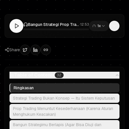
Bangun Strategi Prop Trading yang Nyata dari Nol (Tanpa Tenggelam di SMC/ICT)
·
12:53
1x
0:00
/
12:53
Share
Table of Contents
32
Ringkasan
Strategi Trading Bukan Konsep — Itu Sistem Keputusan
Prop Trading Menuntut Kesederhanaan (Karena Aturan
Menghukum Keacakan)
Bangun Strategimu Berlapis (Agar Bisa Diuji dan