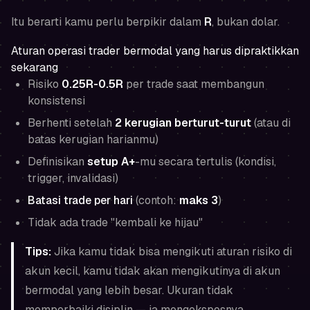
Itu berarti kamu perlu berpikir dalam
R
, bukan dolar.
Aturan operasi trader bermodal yang harus dipraktikkan
sekarang
Risiko
0.25R-0.5R
per trade saat membangun
konsistensi
Berhenti setelah
2 kerugian berturut-turut
(atau di
batas kerugian harianmu)
Definisikan
setup A+
-mu secara tertulis (kondisi,
trigger, invalidasi)
Batasi trade per hari
(contoh:
maks 3
)
Tidak ada trade "kembali ke hijau"
Tips:
Jika kamu tidak bisa mengikuti aturan risiko di
akun kecil, kamu tidak akan mengikutinya di akun
bermodal yang lebih besar. Ukuran tidak
memperbaiki disiplin — ia mengeksposnya.