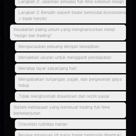
Langkah 2: Jalankan simulasi full-time sebelum resign
Langkah 3: Berlatih seperti trader bermodal (konsistensi
> trade heroik)
Kesalahan paling umum yang menghancurkan mimpi
"resign dan trading"
Mengacaukan peluang dengan kewajiban
Menaikkan ukuran untuk mengganti pendapatan
Menatap layar sepanjang hari
Mengabaikan tunjangan, pajak, dan pergeseran gaya
hidup
Tidak menghormati drawdown dan rezim pasar
Sistem kebiasaan yang membuat trading full-time
berkelanjutan
Checklist rutinitas harian
Review mingguan (di mana trader bermodal dibentuk)