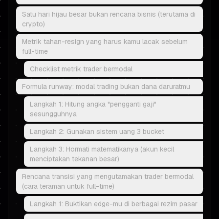
Satu hari hijau besar bukan rencana bisnis (terutama di
crypto)
Metrik tahan-resign yang harus kamu lacak sebelum
full-time
Checklist metrik trader bermodal
Formula runway: modal trading bukan dana daruratmu
Langkah 1: Hitung angka "pengganti gaji"
sesungguhnya
Langkah 2: Gunakan sistem uang 3 bucket
Langkah 3: Hormati matematikanya (akun kecil
menciptakan tekanan besar)
Rencana transisi yang mengutamakan trader bermodal
(cara teraman untuk full-time)
Langkah 1: Buktikan edge-mu di berbagai rezim pasar