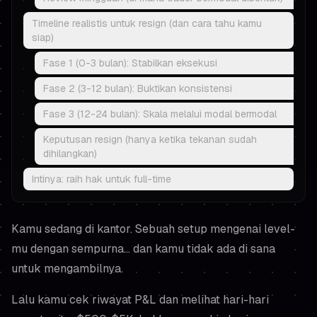
Timeline realistis untuk resign (dan cara tahu kamu
siap)
Fase 1 (0-3 bulan): Stabilkan eksekusi
Fase 2 (3-12 bulan): Buktikan konsistensi
Fase 3 (12-24 bulan): Skala melalui modal bermodal
Keputusan resign (hanya ketika tekanan sudah
dihilangkan)
Intinya: raih hak untuk full-time
Kamu sedang di kantor. Sebuah setup mengenai level-
mu dengan sempurna... dan kamu tidak ada di sana
untuk mengambilnya.
Lalu kamu cek riwayat P&L dan melihat hari-hari