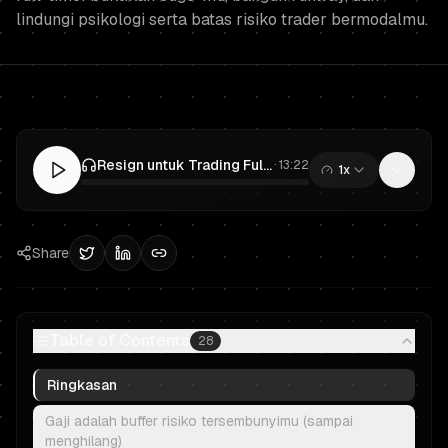
lindungi psikologi serta batas risiko trader bermodalmu.
Resign untuk Trading Full-Time? Rencana Terkelola Risiko untuk Prop Trading & Trader Bermodal
·
13:22
1x
0:00
/
13:22
Share
Table of Contents
28
Ringkasan
Gaji adalah buffer risiko tersembunyimu (sampai
menghilang)