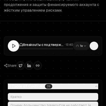
продолжения и защиты финансируемого аккаунта с
жёстким управлением рисками.
Breakout'ы с подтверждением объёмом для Prop Trading: отфильтруйте шум, защитите финансируемый аккаунт
·
13:40
1x
0:00
/
13:40
Share
Table of Contents
39
Кратко
Почему большинство breakout'ов не работают (и