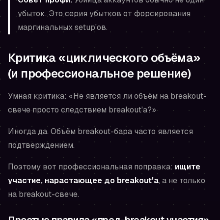
убыток. Это серия убытков от форсирования
маргинальных setup'ов.
Критика «циклического объёма»
(и профессиональное решение)
Умная критика: «Не является ли объём на breakout-
свече просто
следствием
breakout'а?»
Иногда да. Объём breakout-бара часто является
подтверждением.
Поэтому вот профессиональная поправка:
ищите
участие, нарастающее до breakout'а
, а не только
на breakout-свече.
Простые правила «пред-breakout участия»