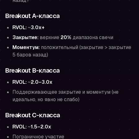
назад?
Breakout A-класса
RVOL:
~
3.0x+
Закрытие:
верхние
20%
диапазона свечи
Моментум:
положительный (закрытие > закрытие
5 баров назад)
Breakout B-класса
RVOL:
~
2.0–3.0x
Поддерживающее закрытие и моментум (не
идеально, но явно не слабо)
Breakout C-класса
RVOL:
~
1.5–2.0x
Пограничное участие