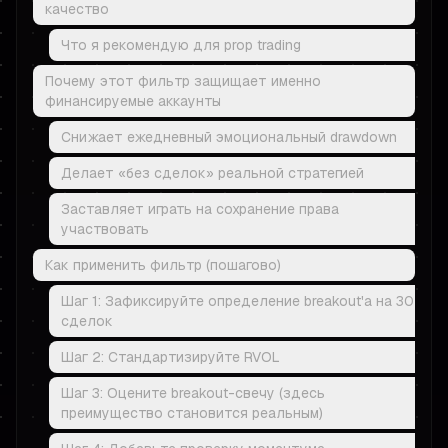
качество
Что я рекомендую для prop trading
Почему этот фильтр защищает именно
финансируемые аккаунты
Снижает ежедневный эмоциональный drawdown
Делает «без сделок» реальной стратегией
Заставляет играть на сохранение права
участвовать
Как применить фильтр (пошагово)
Шаг 1: Зафиксируйте определение breakout'а на 30
сделок
Шаг 2: Стандартизируйте RVOL
Шаг 3: Оцените breakout-свечу (здесь
преимущество становится реальным)