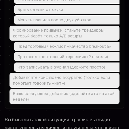
Брать сделки от скуки
Менять правила после двух убытков
Формирование привычки: станьте трейдером,
который берёт только A/B setup'ы
Предторговый чек-лист «Качество breakout'а»
Протокол «повторений терпения» (2 недели)
Что записывать в журнал (держите просто)
Добавляйте конфлюэнс аккуратно (только если
помогает говорить «нет»)
Ваше следующее действие (сделайте это на этой
неделе)
Вы бывали в такой ситуации: график выглядит
чисто, уровень очевиден, и вы
уверены
, что сейчас