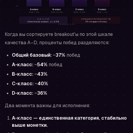
Когда вы сортируете breakout'ы по этой шкале
качества A–D, проценты побед разделяются:
Общий базовый:
~
37%
побед
A-класс:
~
54%
побед
B-класс:
~
43%
C-класс:
~
40%
D-класс:
~
36%
Два момента важны для исполнения:
A-класс — единственная категория, стабильно
выше монетки.