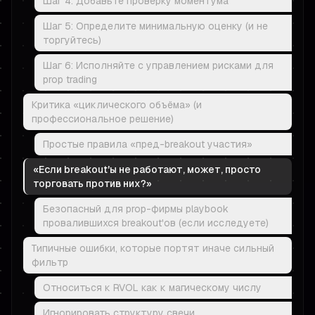
Шаг 4: Добавьте проверку моментума
Шаг 5: Определите минимальную оценку (и не
торгуйтесь)
Шаг 6: Исполняйте с управлением рисками для
prop trading
Критика «циклического объёма» (и
профессиональное решение)
Простые правила «пред-breakout участия»
«Если breakout'ы не работают, может, просто
торговать против них?»
Безопасный для prop-фирмы playbook
провалившихся breakout'ов (если исследуете)
Типичные ошибки, которые портят иначе сильный
фильтр
Относиться к RVOL как к магическому числу
Игнорировать структуру свечи