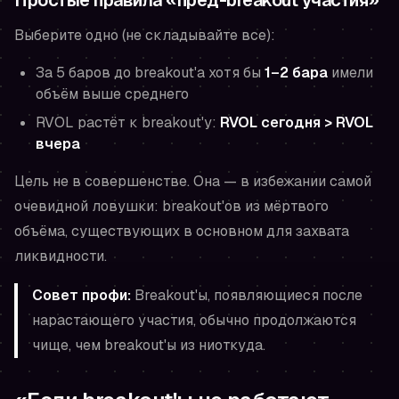
Выберите одно (не складывайте все):
За 5 баров до breakout'а хотя бы
1–2 бара
имели
объём выше среднего
RVOL растёт к breakout'у:
RVOL сегодня > RVOL
вчера
Цель не в совершенстве. Она — в избежании самой
очевидной ловушки: breakout'ов из мёртвого
объёма, существующих в основном для захвата
ликвидности.
Совет профи:
Breakout'ы, появляющиеся после
нарастающего участия, обычно продолжаются
чище, чем breakout'ы из ниоткуда.