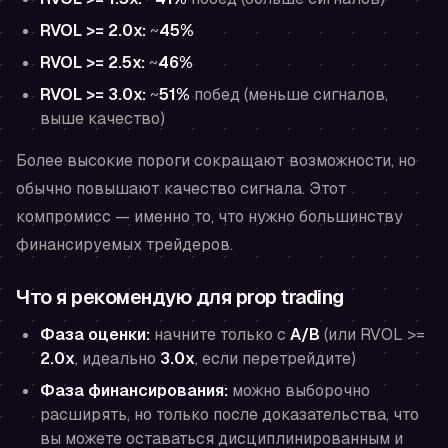
RVOL >= 2.0x:
~
45%
RVOL >= 2.5x:
~
46%
RVOL >= 3.0x:
~
51%
побед (меньше сигналов,
выше качество)
Более высокие пороги сокращают возможности, но
обычно повышают качество сигнала. Этот
компромисс — именно то, что
нужно
большинству
финансируемых трейдеров.
Что я рекомендую для prop trading
Фаза оценки:
начните только с
A/B
(или RVOL >=
2.0x
, идеально
3.0x
, если перетрейдите)
Фаза финансирования:
можно выборочно
расширять, но только после доказательства, что
вы можете оставаться дисциплинированным и