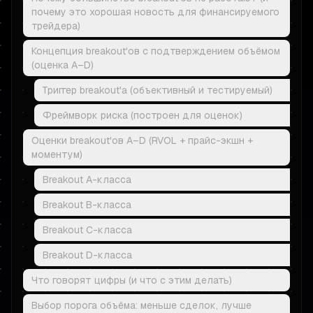
почему это хорошая новость для финансируемого
трейдера)
Концепция breakout'ов с подтверждением объёмом
(оценка A–D)
Триггер breakout'а (объективный и тестируемый)
Фреймворк риска (построен для оценок)
Оценки breakout'ов A–D (RVOL + прайс-экшн +
моментум)
Breakout A-класса
Breakout B-класса
Breakout C-класса
Breakout D-класса
Что говорят цифры (и что с этим делать)
Выбор порога объёма: меньше сделок, лучше