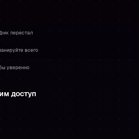
афик перестал
ланируйте всего
обы уверенно
ним доступ