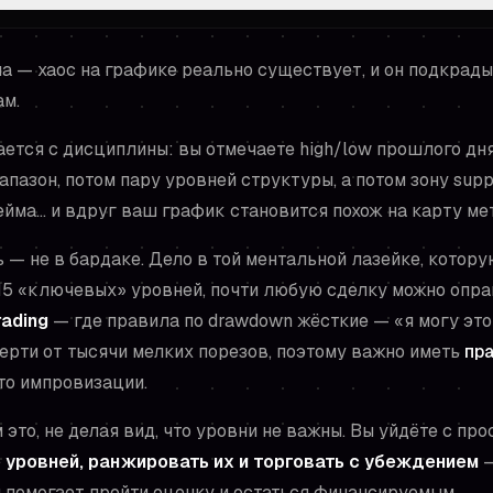
ма — хаос на графике реально существует, и он подкрад
м.
ется с дисциплины: вы отмечаете high/low прошлого дня
иапазон, потом пару уровней структуры, а потом зону sup
йма… и вдруг ваш график становится похож на карту ме
 — не в бардаке. Дело в той ментальной лазейке, котору
 15 «ключевых» уровней, почти любую сделку можно опр
rading
— где правила по drawdown жёсткие — «я могу это
ерти от тысячи мелких порезов, поэтому важно иметь
пр
о импровизации.
это, не делая вид, что уровни не важны. Вы уйдёте с пр
 уровней, ранжировать их и торговать с убеждением
—
я помогает пройти оценку и остаться финансируемым.