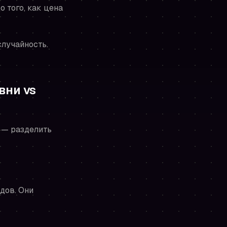
до
того, как цена
случайность.
вни vs
 — разделить
одов. Они