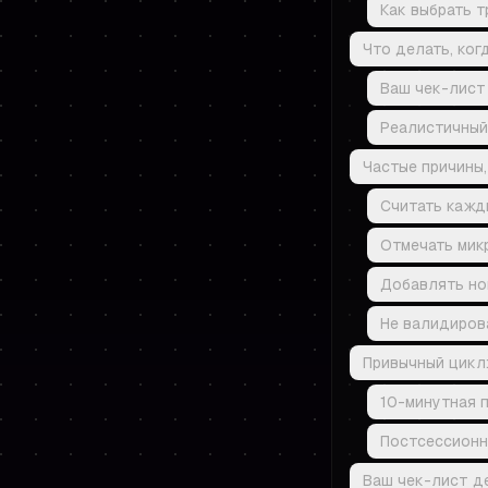
Как выбрать т
Что делать, ког
Ваш чек-лист
Реалистичный
Частые причины,
Считать кажд
Отмечать мик
Добавлять но
Не валидиров
Привычный цикл:
10-минутная 
Постсессионн
Ваш чек-лист де