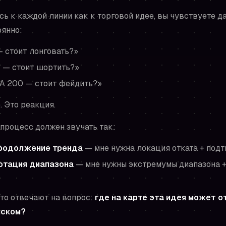
сь к каждой линии как к торговой идее, вы чувствуете д
оянно:
 стоит лонговать?»
 — стоит шортить?»
A 200 — стоит фейдить?»
. Это реакция.
 процесс должен звучать так:
родолжение тренда
— мне нужна локация отката + под
отация диапазона
— мне нужны экстремумы диапазона +
сто отвечают на вопрос:
где на карте эта идея может о
иском?