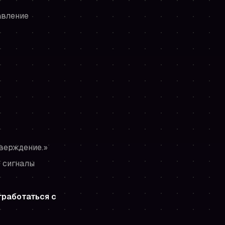
авление
тверждение.»
 сигналы
тработаться с