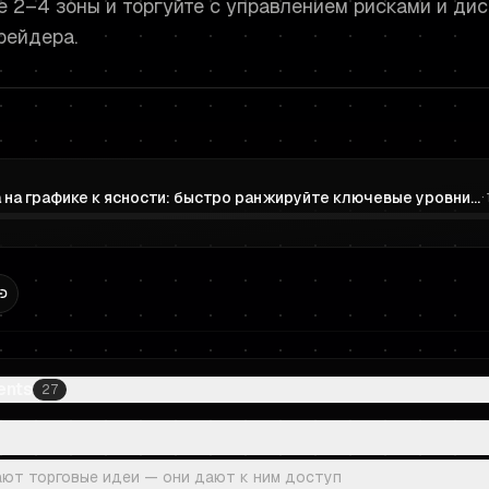
е 2–4 зоны и торгуйте с управлением рисками и ди
рейдера.
От хаоса на графике к ясности: быстро ранжируйте ключевые уровни для Prop Trading (без паралича)
·
ents
27
ают торговые идеи — они дают к ним доступ