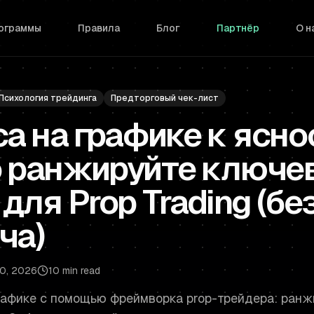
рограммы
Правила
Блог
Партнёр
О н
Психология трейдинга
Предторговый чек-лист
а на графике к ясно
 ранжируйте ключе
для Prop Trading (бе
ча)
30, 2026
10 min read
графике с помощью фреймворка prop-трейдера: ран