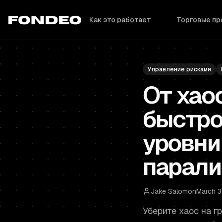
Как это работает
Торговые п
Управление рисками
От хаос
быстро
уровни 
парали
Jake Salomon
March 
Уберите хаос на 