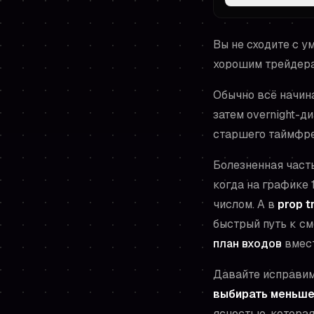
Вы не сходите с у
хорошим трейдера
Обычно всё начина
затем overnight-д
старшего таймфре
Болезненная часть
когда на графике
числом. А в
prop t
быстрый путь к см
план входов
вмест
Давайте исправим 
выбирать меньше
ясностью, котора