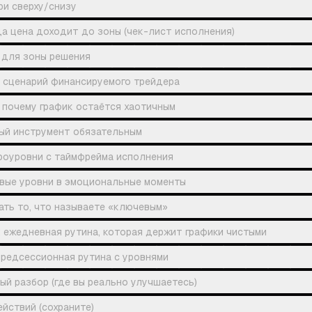
ри сверху/снизу
да цена доходит до зоны (чек-лист исполнения)
 для зоны решения
 сценарий финансируемого трейдера
 почему график остаётся хаотичным
ый инструмент обязательным
роуровни с таймфрейма исполнения
вые уровни в эмоциональные моменты
ать то, что называете «ключевым»
 ежедневная рутина, которая держит графики чистыми
предсессионная рутина с уровнями
ый разбор (где вы реально улучшаетесь)
йствий (сохраните)