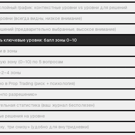
слойный график: контекстные уровни vs уровни для решений
ровни (всегда видны, низкое внимание)
ешений (предварительно выбранные, высокое внимание)
ь ключевые уровни: балл зоны 0–10
и в зоны
ую зону (0–10) по 5 вопросам
-2–4 зоны
 в Prop Trading (риск + психология)
 «по разрешению»
ельная статистика (ваш журнал бесполезен)
е решения на уровне
ху, три снизу» (удобно для внутридневки)