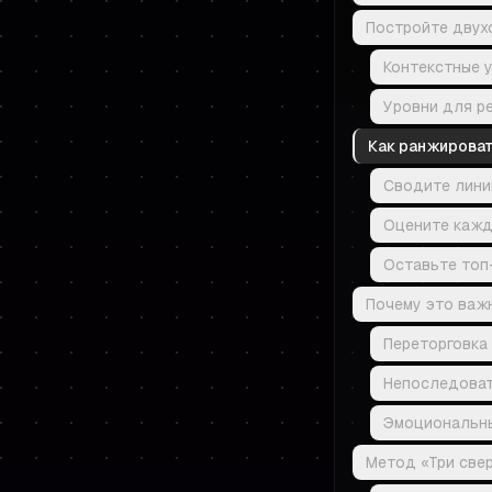
Постройте двух
Контекстные у
Уровни для р
Как ранжироват
Сводите лини
Оцените кажд
Оставьте топ
Почему это важно
Переторговка
Непоследоват
Эмоциональны
Метод «Три свер