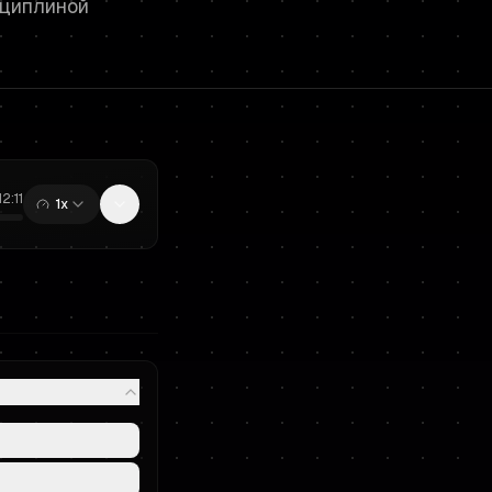
сциплиной
12:11
1x
0:00
/
12:11