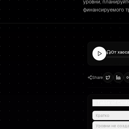
уровни, планируйт
финансируемого т
Share
Table of Cont
Кратко
Уровни не созд