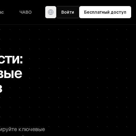
ас
ЧАВО
Войти
Бесплатный доступ
сти:
вые
з
жируйте ключевые