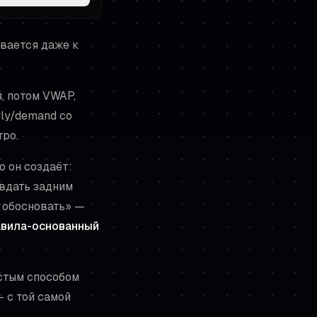
ывается даже к
, потом VWAP,
ply/demand со
тро.
ю он создаёт:
авдать задним
 обосновать» —
авила-основанный
остым способом
 с той самой