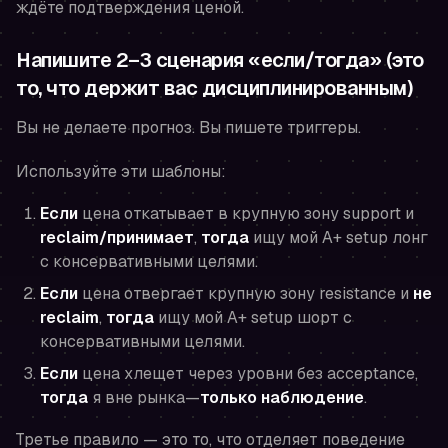
ждёте подтверждения ценой.
Напишите 2–3 сценария «если/тогда» (это
то, что держит вас дисциплинированным)
Вы не делаете прогноз. Вы пишете триггеры.
Используйте эти шаблоны:
Если
цена откатывает в крупную зону support и
reclaim/принимает
,
тогда
ищу мой A+ setup лонг
с консервативными целями.
Если
цена отвергает крупную зону resistance и
не
reclaim
,
тогда
ищу мой A+ setup шорт с
консервативными целями.
Если
цена хлещет через уровни без acceptance,
тогда
я вне рынка—
только наблюдение
.
Третье правило — это то, что отделяет поведение