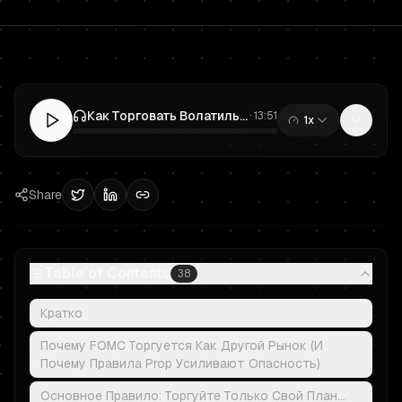
Как Торговать Волатильность FOMC, Не Взорвав Prop Trading Аккаунт
·
13:51
1x
0:00
/
13:51
Share
Table of Contents
38
Кратко
Почему FOMC Торгуется Как Другой Рынок (И
Почему Правила Prop Усиливают Опасность)
Основное Правило: Торгуйте Только Свой План…