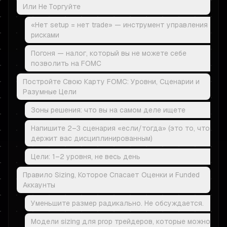
Или Не Торгуйте
«Нет setup = нет trade» — инструмент управления
рисками
Погоня — налог, который вы не можете себе
позволить на FOMC
Постройте Свою Карту FOMC: Уровни, Сценарии и
Разумные Цели
Зоны решения: что вы на самом деле ищете
Напишите 2–3 сценария «если/тогда» (это то, что
держит вас дисциплинированным)
Цели: 1–2 уровня, не весь день
Правило Sizing, Которое Спасает Оценки и Funded
Аккаунты
Уменьшите размер радикально. Не обсуждается.
Модели sizing для prop трейдеров, которые можно