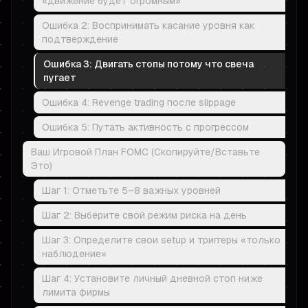
«движение будет огромным»
Ошибка 2: Воспринимать касание уровня как
подтверждение
Ошибка 3: Двигать стопы потому что свеча
пугает
Ошибка 4: Revenge trading после slippage
Ошибка 5: Путать активность с прогрессом
Ваш Игровой План FOMC (Скопируйте/Вставьте
Это)
Шаг 1: Отметьте 5–8 важных уровней
Шаг 2: Выберите свой режим риска на день
Шаг 3: Определите свои setup и триггеры «только
наблюдение»
Шаг 4: Установите личный дневной стоп ниже
лимита фирмы