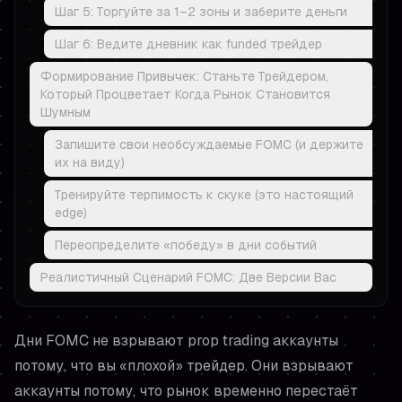
Шаг 5: Торгуйте за 1–2 зоны и заберите деньги
Шаг 6: Ведите дневник как funded трейдер
Формирование Привычек: Станьте Трейдером,
Который Процветает Когда Рынок Становится
Шумным
Запишите свои необсуждаемые FOMC (и держите
их на виду)
Тренируйте терпимость к скуке (это настоящий
edge)
Переопределите «победу» в дни событий
Реалистичный Сценарий FOMC: Две Версии Вас
Дни FOMC не взрывают prop trading аккаунты
потому, что вы «плохой» трейдер. Они взрывают
аккаунты потому, что рынок временно перестаёт