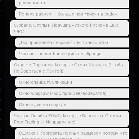
реализовать
Почему размер — больше чем «риск на trade»
Slippage, Стопы и Ловушка «Узкого Риска» в Дни
ФРС
Два приемлемых варианта (и только два)
Чеклист перед trade с учётом slippage
Окна Не-Торговли, Которые Стоит Уважать (Чтобы
Не Бороться с Лентой)
Окно спайка публикации
Окно whipsaw (хаос пробоев/возвратов)
Окно «уже вытянуто»
Частые Ошибки FOMC, Которые Взрывают Оценки
Prop Trading (И Исправление)
Ошибка 1: Торговать полным размером потому что