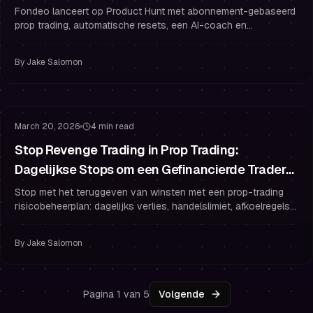
Fondeo lanceert op Product Hunt met abonnement-gebaseerd
prop trading, automatische resets, een AI-coach en
uitbetalingen binnen 24 uur. Gebruik PH50OFF voor 50%
korting.
By
Jake Salomon
Risicobeheer
Overtrading
March 20, 2026
4 min read
Stop Revenge Trading in Prop Trading:
Dagelijkse Stops om een Gefinancierde Trader
te Blijven
Stop met het teruggeven van winsten met een prop-trading
risicobeheerplan: dagelijks verlies, handelslimiet, afkoelregels
en psychologie om een gefinancierde trader te blijven.
By
Jake Salomon
Pagina 1 van 5
Volgende