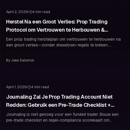
April 2, 2026
4 min read
Herstel Na een Groot Verlies: Prop Trading
Protocol om Vertrouwen te Herbouwen &
Drawdown te Beschermen
Een prop trading herstelplan om vertrouwen te herbouwen na
een groot verlies—zonder drawdown-regels te breken.
Inclusief micro-risico, routines en tradingpsychologie.
By
Jake Salomon
Funded Trader Gewoonten
Risicobeheer
April 1, 2026
4 min read
Journaling Zal Je Prop Trading Account Niet
Redden: Gebruik een Pre-Trade Checklist +
Compliance Scorekaart
Journaling is niet genoeg voor een funded trader. Bouw een
pre-trade checklist en regel-compliance scorekaart om
discipline, risicobeheer en resultaten te verbeteren.