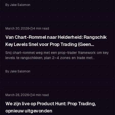
By
Jake Salomon
Risicobeheer
Tradingpsychologie
March 30, 2026
4 min read
Van Chart-Rommel naar Helderheid: Rangschik
Key Levels Snel voor Prop Trading (Geen
Verlamming)
Snij chart-rommel weg met een prop-trader framework om key
levels te rangschikken, plan 2–4 zones en trade met
risicobeheer en funded trader discipline.
By
Jake Salomon
Gefinancierd Handelen
Challenge Strategie
March 26, 2026
4 min read
We zijn live op Product Hunt: Prop Trading,
opnieuw uitgevonden