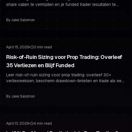
share vallen te vermijden en je funded trader resultaten te
beschermen met prop-stijl risicobeheer en psychologie.
By
Jake Salomon
Risicobeheer
Drawdown Beheer
April 15, 2026
3 min read
Risk-of-Ruin Sizing voor Prop Trading: Overleef
35 Verliezen en Blijf Funded
Leer risk-of-ruin sizing voor prop trading: overleef 30+
verliesreeksen, bescherm drawdown-limieten en trade als een
consistente funded trader.
By
Jake Salomon
Challenge Mindset
Gefinancierd Blijven
April 13, 2026
4 min read