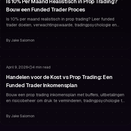
Is 10% Per Maand Realistisch in Prop Trading?
Bouw een Funded Trader Proces
Is 10% per maand realistisch in prop trading? Leer funded
trader doelen, verwachtingswaarde, tradingpsychologie en
risicobeheer-regels om te slagen en funded te blijven.
By
Jake Salomon
Risicobeheer
Gefinancierd Blijven
April 9, 2026
4 min read
Handelen voor de Kost vs Prop Trading: Een
Funded Trader Inkomensplan
Bouw een prop trading inkomensplan met buffers, uitbetalingen
en risicobeheer om druk te verminderen, tradingpsychologie te
verbeteren en overtrading te stoppen.
By
Jake Salomon
Risicobeheer
Drawdown Beheer