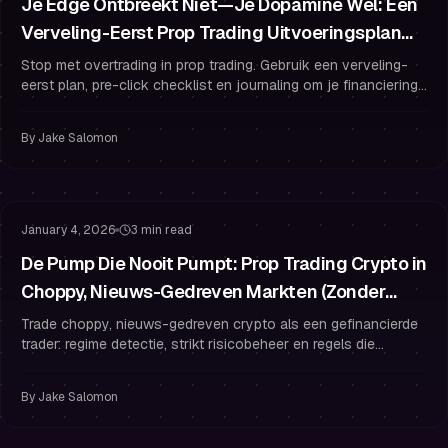
Je Edge Ontbreekt Niet—Je Dopamine Wel: Een
Verveling-Eerst Prop Trading Uitvoeringsplan
voor Gefinancierde Traders
Stop met overtrading in prop trading. Gebruik een verveling-
eerst plan, pre-click checklist en journaling om je financiering
te beschermen en met discipline te traden.
By
Jake Salomon
Risicobeheer
Drawdown Beheer
January 4, 2026
3 min read
De Pump Die Nooit Pumpt: Prop Trading Crypto in
Choppy, Nieuws-Gedreven Markten (Zonder
Overtrading)
Trade choppy, nieuws-gedreven crypto als een gefinancierde
trader: regime detectie, strikt risicobeheer en regels die
overtrading voorkomen.
By
Jake Salomon