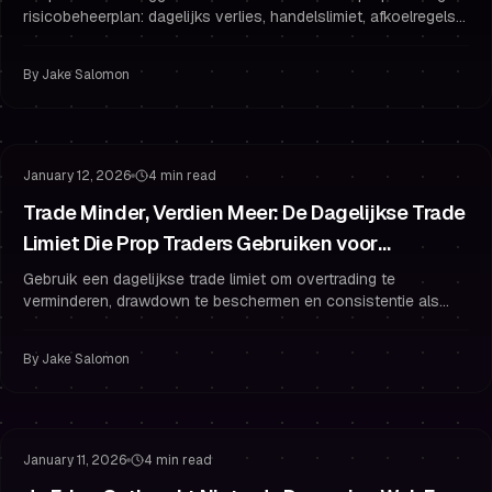
risicobeheerplan: dagelijks verlies, handelslimiet, afkoelregels
en psychologie om een gefinancierde trader te blijven.
By
Jake Salomon
Risicobeheer
Overtrading
January 12, 2026
4 min read
Trade Minder, Verdien Meer: De Dagelijkse Trade
Limiet Die Prop Traders Gebruiken voor
Consistente PnL
Gebruik een dagelijkse trade limiet om overtrading te
verminderen, drawdown te beschermen en consistentie als
gefinancierde trader te verbeteren met duidelijke A+ regels en
risicobeheer.
By
Jake Salomon
Risicobeheer
Tradingpsychologie
January 11, 2026
4 min read