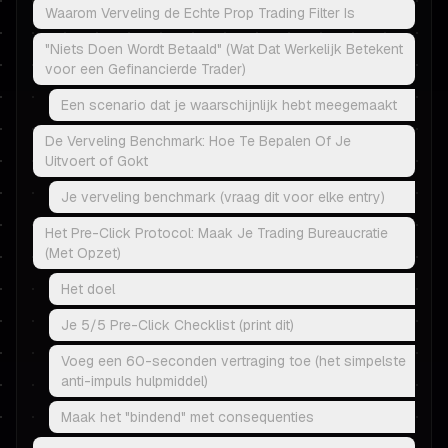
Waarom Verveling de Echte Prop Trading Filter Is
"Niets Doen Wordt Betaald" (Wat Dat Werkelijk Betekent
voor een Gefinancierde Trader)
Een scenario dat je waarschijnlijk hebt meegemaakt
De Verveling Benchmark: Hoe Te Bepalen Of Je
Uitvoert of Gokt
Je verveling benchmark (vraag dit voor elke entry)
Het Pre-Click Protocol: Maak Je Trading Bureaucratie
(Met Opzet)
Het doel
Je 5/5 Pre-Click Checklist (print dit)
Voeg een 60-seconden vertraging toe (het simpelste
anti-impuls hulpmiddel)
Maak het "bindend" met consequenties