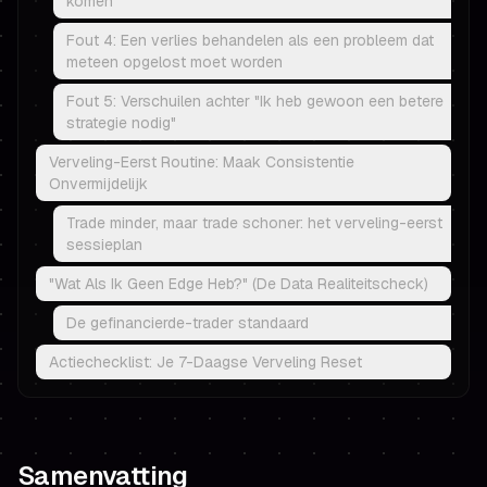
komen"
Fout 4: Een verlies behandelen als een probleem dat
meteen opgelost moet worden
Fout 5: Verschuilen achter "Ik heb gewoon een betere
strategie nodig"
Verveling-Eerst Routine: Maak Consistentie
Onvermijdelijk
Trade minder, maar trade schoner: het verveling-eerst
sessieplan
"Wat Als Ik Geen Edge Heb?" (De Data Realiteitscheck)
De gefinancierde-trader standaard
Actiechecklist: Je 7-Daagse Verveling Reset
Samenvatting