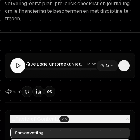
verveling-eerst plan, pre-click checklist en journaling
om je financiering te beschermen en met discipline te
traden.
Je Edge Ontbreekt Niet—Je Dopamine Wel: Een Verveling-Eerst Prop Trading Uitvoeringsplan voor Gefinancierde Traders
·
13:55
1x
0:00
/
13:55
Share
Table of Contents
28
Samenvatting